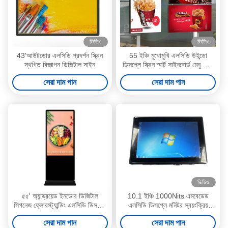
ভিডিও
ভিডিও
43'আউটডোর এলসিডি প্রদর্শন স্ক্রিন
55 ইঞ্চি মুখোমুখি এলসিডি উইন্ডো
স্থগিত বিজ্ঞাপন ডিজিটাল সাইন
ডিসপ্লে স্ক্রিন স্মার্ট সাইনবোর্ড মেনু বোর্ড
3000nits
সেরা দাম পান
সেরা দাম পান
ভিডিও
৫৫' অ্যান্ড্রয়েড ইনডোর ডিজিটাল
10.1 ইঞ্চি 1000Nits এমবেডেড
সিগনেজ ফ্লোরস্ট্যান্ডিং এলসিডি ডিসপ্লে
এলসিডি ডিসপ্লে মনিটর স্বয়ংক্রিয়
স্ক্রিন
উজ্জ্বলতা সমন্বয়
সেরা দাম পান
সেরা দাম পান