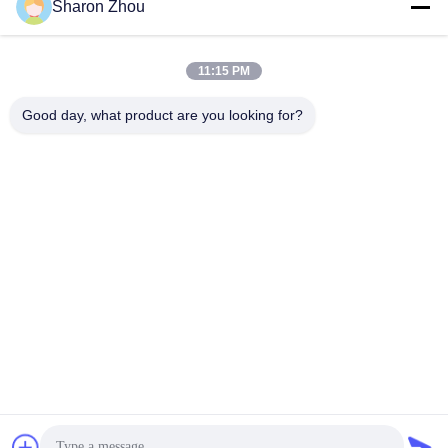
সোশ্যাল মিডিয়া
Sharon Zhou
11:15 PM
দ্রুত যোগাযোগ
Good day, what product are you looking for?
টেলিফোন
86--18025433062
ই-মেইল
sales@sztexian.com
ঠিকানা
৩/এফ, বিল্ডিং এ এর পূর্ব দিকে, হাইসিঙ্গুয়াং ইন্ডাস্ট্রিয়াল পার্ক, জুনমেই অ্যাভিনিউ,
গুয়াংমিং জেলা, শেনজেন, গুয়াংডং, চীন
গোপনীয়তা নীতি
|
সাইট ম্যাপ
চীন ভালো মানের ওয়াটারপ্রুফ আউটডোর ডিজিটাল সিগনেজ সরবরাহকারী। কপিরাইট ©
2024-2026 Shenzhen Outdoor Special Display Equipment Co.,