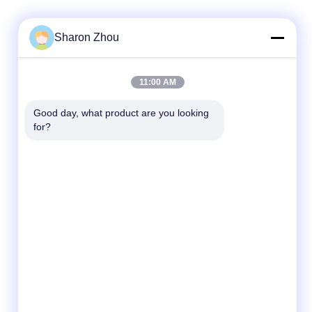
Sharon Zhou
দ্রুত যোগাযোগ
11:00 AM
টেলিফোন
Good day, what product are you looking 
for?
86--18025433062
ই-মেইল
sales@sztexian.com
ঠিকানা
৩/এফ, বিল্ডিং এ এর পূর্ব দিকে, হাইসিঙ্গুয়াং ইন্ডাস্ট্রিয়াল পার্ক,
জুনমেই অ্যাভিনিউ, গুয়াংমিং জেলা, শেনজেন, গুয়াংডং, চীন