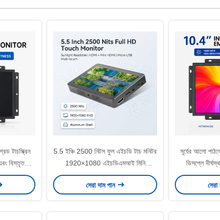
রেড টাচস্ক্রিন
5.5 ইঞ্চি 2500 নিটস ফুল এইচডি টাচ মনিটর
সূর্যের আলো পাঠযোগ
 এবং বিস্তৃত
1920×1080 এইচডিএমআই মিনি
ডিসপ্লে দীর্ঘস্থ
বৈশিষ্ট্যযুক্ত
এইচডিএমআই মাইক্রো ইউএসবি অ্যালুমিনিয়াম
অপারেটিং তাপমাত্র
সেরা দাম পান
সেরা
শেল সানলাইট পাঠযোগ্য প্রদর্শন