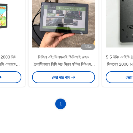
ভিডিও
য় 2000 নিট
ভিজিএ এইচডিএমআই ডিভিআই রুজড
5.5 ইঞ্চি এলইডি ইন্ড
ল পিসি এমবেডেড /
ইন্ডাস্ট্রিয়াল পিসি টাচ স্ক্রিন মনিটর ভিইএসএ
ডিসপ্লে 2000 N
মাউন্ট 7 ইঞ্চি
সা
সেরা দাম পান
সেরা
1