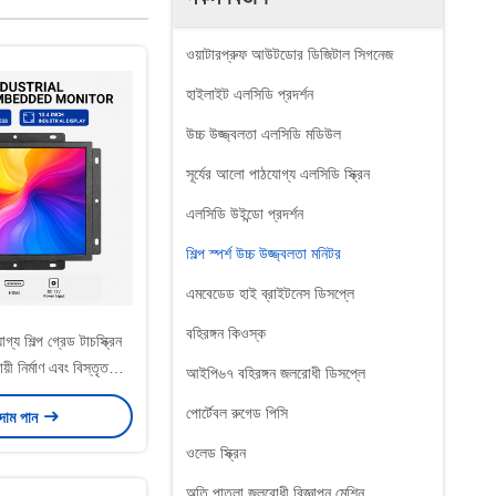
ওয়াটারপ্রুফ আউটডোর ডিজিটাল সিগনেজ
হাইলাইট এলসিডি প্রদর্শন
উচ্চ উজ্জ্বলতা এলসিডি মডিউল
সূর্যের আলো পাঠযোগ্য এলসিডি স্ক্রিন
এলসিডি উইন্ডো প্রদর্শন
শিল্প স্পর্শ উচ্চ উজ্জ্বলতা মনিটর
এমবেডেড হাই ব্রাইটনেস ডিসপ্লে
বহিরঙ্গন কিওস্ক
্য শিল্প গ্রেড টাচস্ক্রিন
ায়ী নির্মাণ এবং বিস্তৃত
আইপি৬৭ বহিরঙ্গন জলরোধী ডিসপ্লে
া পরিসীমা বৈশিষ্ট্যযুক্ত
পোর্টেবল রুগেড পিসি
 দাম পান
ওলেড স্ক্রিন
অতি পাতলা জলরোধী বিজ্ঞাপন মেশিন