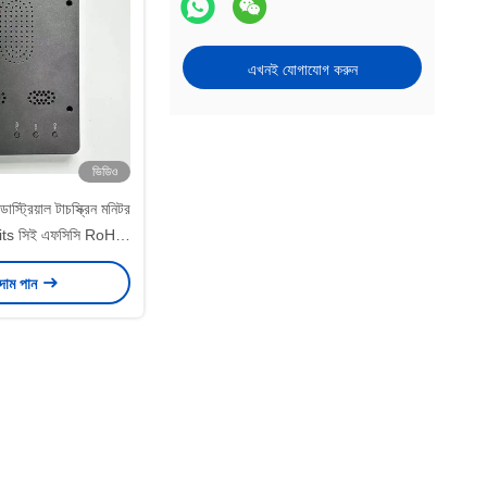
এখনই যোগাযোগ করুন
ভিডিও
াস্ট্রিয়াল টাচস্ক্রিন মনিটর
its সিই এফসিসি RoHS
র্টিফিকেশন
 দাম পান