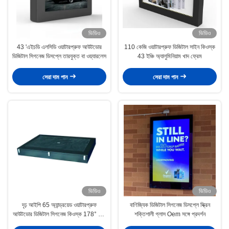
ভিডিও
ভিডিও
43 'এইচডি এলসিডি ওয়াটারপ্রুফ আউটডোর
110 কেজি ওয়াটারপ্রুফ ডিজিটাল সাইন কিওস্ক
ডিজিটাল সিগনেজ ডিসপ্লে তারযুক্ত বা ওয়্যারলেস
43 ইঞ্চি অ্যালুমিনিয়াম খাদ ফ্রেম
সেরা দাম পান
সেরা দাম পান
ভিডিও
ভিডিও
দৃঢ় আইপি 65 অ্যান্ড্রয়েড ওয়াটারপ্রুফ
বাণিজ্যিক ডিজিটাল সিগনেজ ডিসপ্লে স্ক্রিন
আউটডোর ডিজিটাল সিগনেজ কিওস্ক 178° ভিউ
শক্তিশালী গ্লাস Oem সঙ্গে প্রদর্শন
অঙ্গন