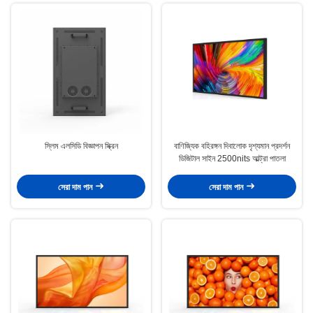
স্লিম এলসিডি বিজ্ঞাপন স্ক্রিন
বাণিজ্যিক বহিরঙ্গন দিবালোক দৃশ্যমান প্রদর্শন
ডিজিটাল সাইন 2500nits আল্ট্রা পাতলা
সেরা দাম পান
সেরা দাম পান