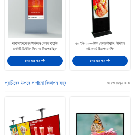
কাস্টমাইজযোগ্য টাচস্ক্রিন ফ্লোর স্ট্যান্ডিং
৫৫ ইঞ্চি ২০০০নিটস ফ্লোরস্ট্যান্ডিং ডিজিটাল
এলসিডি ডিজিটাল সিগনেজ বিজ্ঞাপন স্ক্রিন
সাইনবোর্ড বিজ্ঞাপন মেশিন
আউটডোর
সেরা দাম পান
সেরা দাম পান
প্রাচীরের উপরে লাগানো বিজ্ঞাপন যন্ত্র
আরও দেখুন > >