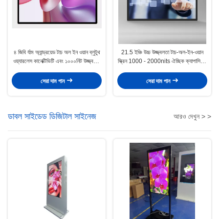
৪ জিবি র্যাম অ্যান্ড্রয়েড টাচ অল ইন ওয়ান ব্লুটুথ
21.5 ইঞ্চি উচ্চ উজ্জ্বলতা টাচ-অল-ইন-ওয়ান
ওয়্যারলেস কানেক্টিভিটি এবং ১০০০নিট উজ্জ্বলতা
স্ক্রিন 1000 - 2000nits ঐচ্ছিক ক্যাপাসিটিভ
সহ
টাচ কন্ট্রোল স্থিতিশীল এবং টেকসই মাল্টি-সিন
প্রযোজ্য
সেরা দাম পান
সেরা দাম পান
ডাবল সাইডেড ডিজিটাল সাইনেজ
আরও দেখুন > >