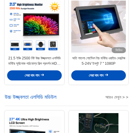
ভিডিও
21.5 ইঞ্চি 2500 নিট উচ্চ উজ্জ্বলতা এলসিডি
অতি পাতলা পোর্টেবল টাচ মনিটর ওয়াইড ভোল্টেজ
মনিটর সূর্যালোক পাঠযোগ্য শিল্প প্রদর্শন HDMI
5-24V ইনপুট 7 " 1080P
ভিজিএ ওপেন ফ্রেম মনিটর
সেরা দাম পান
সেরা দাম পান
উচ্চ উজ্জ্বলতা এলসিডি মডিউল
আরও দেখুন > >