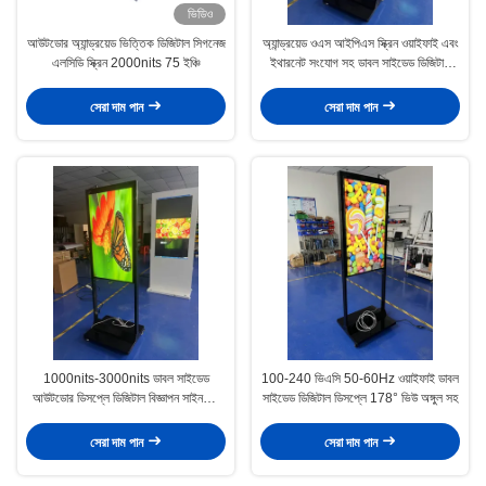
ভিডিও
আউটডোর অ্যান্ড্রয়েড ভিত্তিক ডিজিটাল সিগনেজ
অ্যান্ড্রয়েড ওএস আইপিএস স্ক্রিন ওয়াইফাই এবং
এলসিডি স্ক্রিন 2000nits 75 ইঞ্চি
ইথারনেট সংযোগ সহ ডাবল সাইডেড ডিজিটাল
সিগনেজ
সেরা দাম পান
সেরা দাম পান
1000nits-3000nits ডাবল সাইডেড
100-240 ভিএসি 50-60Hz ওয়াইফাই ডাবল
আউটডোর ডিসপ্লে ডিজিটাল বিজ্ঞাপন সাইনআপ
সাইডেড ডিজিটাল ডিসপ্লে 178° ভিউ অঙ্গুল সহ
দোকানগুলির জন্য
সেরা দাম পান
সেরা দাম পান