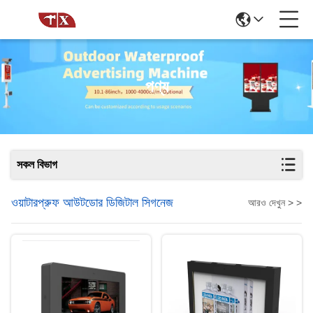
পণ্য
সকল বিভাগ
ওয়াটারপ্রুফ আউটডোর ডিজিটাল সিগনেজ
আরও দেখুন > >