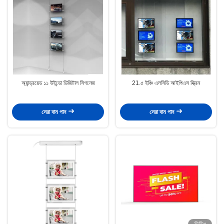
অ্যান্ড্রয়েড ১১ উইন্ডো ডিজিটাল সিগনেজ
21.৫ ইঞ্চি এলসিডি আইপিএস স্ক্রিন
সেরা দাম পান
সেরা দাম পান
ভিডিও