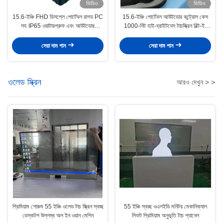
ভিডিও
ভিডিও
15.6-ইঞ্চি FHD ডিসপ্লে পোর্টেবল রাগড PC
15.6-ইঞ্চি পোর্টেবল আউটডোর কন্ট্রোল কেস
সহ IP65 ওয়াটারপ্রুফ এবং আউটডোর
1000-নিট হাই-ব্রাইটনেস টাচস্ক্রিন বিল্ট-ইন
ব্যবহারের জন্য শকপ্রুফ ট্র্যাভেল স্টেশন
কীবোর্ড এবং রিচার্জেবল ব্যাটারি
সেরা দাম পান
সেরা দাম পান
ওলেড স্ক্রিন
আরও দেখুন > >
প্রিমিয়াম শোরুম 55 ইঞ্চি ওলেড টাচ স্ক্রিন স্বচ্ছ
55 ইঞ্চি স্বচ্ছ ওএলইডি মনিটর মেকানিক্যাল
ডেস্কটপ উল্লম্ব অল ইন ওয়ান মেশিন
লিফট প্রিমিয়াম অনুভূতি টাচ প্যানেল