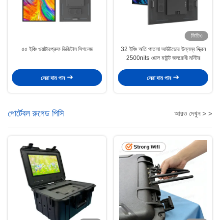
ভিডিও
৫৫ ইঞ্চি ওয়াটারপ্রুফ ডিজিটাল সিগনেজ
32 ইঞ্চি অতি পাতলা আউটডোর উল্লম্ব স্ক্রিন
2500nits ওয়াল মাউন্ট জলরোধী মনিটর
সেরা দাম পান
সেরা দাম পান
পোর্টেবল রুগেড পিসি
আরও দেখুন > >