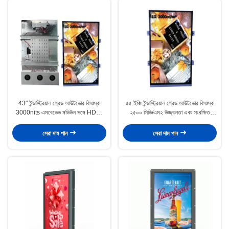
43" ইন্ডাস্ট্রিয়াল গ্রেড আউটডোর কিওস্ক
৫৫ ইঞ্চি ইন্ডাস্ট্রিয়াল গ্রেড আউটডোর কিওস্ক
3000nits এমবেডেড মডিউল সঙ্গে HDMI
২৫০০ সিডি/এম২ উজ্জ্বলতা এবং সংরক্ষিত
ইনপুট সংরক্ষিত
এইচডিএমআই ইনপুট
সেরা দাম পান
সেরা দাম পান