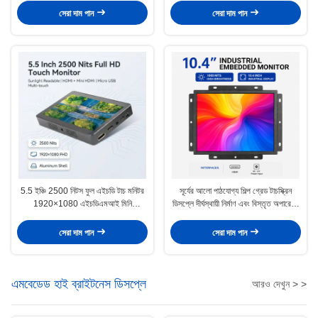
সেরা দাম পান
সেরা দাম পান
5.5 ইঞ্চি 2500 নিটস ফুল এইচডি টাচ মনিটর
সূর্যের আলো পাঠযোগ্য শিল্প গ্রেড টাচস্ক্রিন
1920×1080 এইচডিএমআই মিনি
ডিসপ্লে দীর্ঘস্থায়ী নির্মাণ এবং বিস্তৃত অপারেটিং
এইচডিএমআই মাইক্রো ইউএসবি অ্যালুমিনিয়াম
তাপমাত্রা পরিসীমা বৈশিষ্ট্যযুক্ত
শেল সানলাইট পাঠযোগ্য প্রদর্শন
সেরা দাম পান
সেরা দাম পান
এমবেডেড হাই ব্রাইটনেস ডিসপ্লে
আরও দেখুন > >