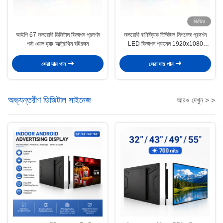
ভিডিও
আইপি 67 জলরোধী ডিজিটাল বিজ্ঞাপন প্রদর্শন
জলরোধী বাণিজ্যিক ডিজিটাল সিগনেজ প্রদর্শন
পর্দা ওয়াল হ্যাং আল্ট্রাথিন বহিরঙ্গন
LED বিজ্ঞাপন প্যানেল 1920x1080
রেজোলিউশন 2000nits
সেরা দাম পান
সেরা দাম পান
অভ্যন্তরীণ ডিজিটাল সাইনেজ
আরও দেখুন > >