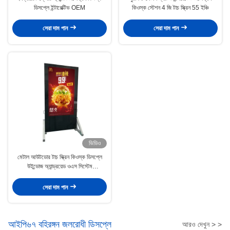
ডিসপ্লে ইন্টারেক্টিভ OEM
কিওস্ক স্টেশন 4 জি টাচ স্ক্রিন 55 ইঞ্চি
সেরা দাম পান
সেরা দাম পান
ভিডিও
মেটাল আউটডোর টাচ স্ক্রিন কিওস্ক ডিসপ্লে
উইন্ডোজ অ্যান্ড্রয়েড ওএস সিস্টেম
RJ45/WiFi/4G
সেরা দাম পান
আইপি৬৭ বহিরঙ্গন জলরোধী ডিসপ্লে
আরও দেখুন > >