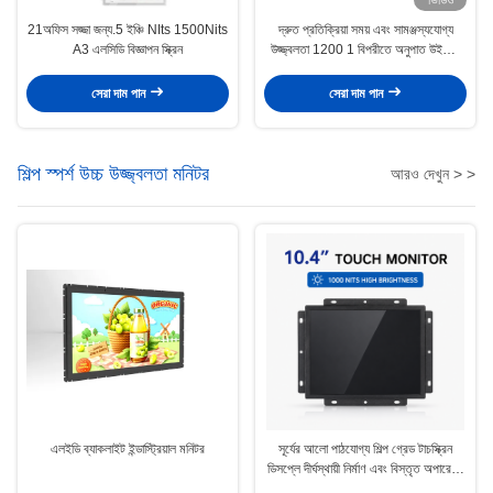
21অফিস সজ্জা জন্য.5 ইঞ্চি NIts 1500Nits
দ্রুত প্রতিক্রিয়া সময় এবং সামঞ্জস্যযোগ্য
A3 এলসিডি বিজ্ঞাপন স্ক্রিন
উজ্জ্বলতা 1200 1 বিপরীতে অনুপাত উইন্ডোর
জন্য এলসিডি ডিসপ্লে
সেরা দাম পান
সেরা দাম পান
শিল্প স্পর্শ উচ্চ উজ্জ্বলতা মনিটর
আরও দেখুন > >
এলইডি ব্যাকলাইট ইন্ডাস্ট্রিয়াল মনিটর
সূর্যের আলো পাঠযোগ্য শিল্প গ্রেড টাচস্ক্রিন
ডিসপ্লে দীর্ঘস্থায়ী নির্মাণ এবং বিস্তৃত অপারেটিং
তাপমাত্রা পরিসীমা বৈশিষ্ট্যযুক্ত