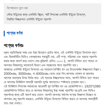
বিশেষভাবে তুলে ধরা:
স্টোর উইন্ডোর জন্য এলসিডি স্ক্রিন
, 
স্মার্ট সিগনেজ এলসিডি উইন্ডো ডিসপ্লে
, 
নিয়মিত উজ্জ্বলতা এলসিডি উইন্ডো প্রদর্শন
পণ্যের বর্ণনা
পণ্যের বর্ণনাঃ
দ্রুত প্রতিক্রিয়া সময় এবং উচ্চ রিফ্রেশ রেটের সাথে, এই এলসিডি উইন্ডো ডিসপ্লে মসৃণ
এবং বিরামবিহীন ভিডিও প্লেব্যাকের গ্যারান্টি দেয়, এটি পণ্য, পরিষেবা এবং প্রচার প্রদর্শন
করার জন্য আদর্শ করে তোলে।যার কন্ট্রাস্ট রেসিও ১২০০:1, আপনি নিশ্চিত হতে পারেন যে
আপনার বিষয়বস্তু অত্যাশ্চর্য বিবরণ এবং স্বচ্ছতার সাথে প্রদর্শিত হবে।
আমাদের এলসিডি উইন্ডো ডিসপ্লে এর অন্যতম বৈশিষ্ট্য হল এর চিত্তাকর্ষক উজ্জ্বলতা বিকল্প।
2000nits, 3000nits, বা 4000nits থেকে বেছে নিন,আপনার দোকান বা ব্যবসার
আলোর অবস্থার উপর নির্ভর করে. এই স্তরের উজ্জ্বলতার সাথে, আপনি নিশ্চিত হতে পারেন
যে আপনার ডিজিটাল সামগ্রী সরাসরি সূর্যের আলোতেও স্পষ্টভাবে দৃশ্যমান হবে।
এই ডিজিটাল সিগনেজ সমাধানের আরেকটি মূল বৈশিষ্ট্য হল এর রেজোলিউশন। 1920*1080
রেজোলিউশন নিশ্চিত করে যে আপনার বিষয়বস্তু উচ্চ সংজ্ঞা প্রদর্শিত হয়,ছবি এবং ভিডিও
প্রদর্শনের জন্য এটি আদর্শ করে তোলে. আপনি আপনার সর্বশেষ পণ্যের বিজ্ঞাপন দিচ্ছেন বা
আপনার মেনু প্রদর্শন করছেন, এলসিডি উইন্ডো ডিসপ্লে নিশ্চিত করবে যে আপনার সামগ্রীটি
তার সেরা দেখায়।