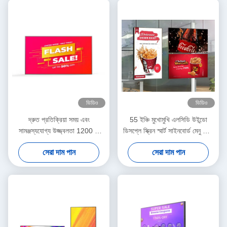
ভিডিও
ভিডিও
দ্রুত প্রতিক্রিয়া সময় এবং
55 ইঞ্চি মুখোমুখি এলসিডি উইন্ডো
সামঞ্জস্যযোগ্য উজ্জ্বলতা 1200 1
ডিসপ্লে স্ক্রিন স্মার্ট সাইনবোর্ড মেনু বোর্ড
বিপরীতে অনুপাত উইন্ডোর জন্য এলসিডি
3000nits
সেরা দাম পান
সেরা দাম পান
ডিসপ্লে