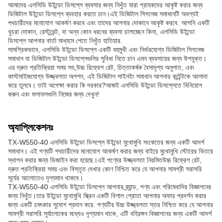
আমাদের এলসিডি উইন্ডো ডিসপ্লে ব্যবসার জন্য নিখুঁত যারা গ্রাহকদের আকৃষ্ট করার জন্য
ডিজিটাল উইন্ডো ডিসপ্লে ব্যবহার করতে চান।এই ডিজিটাল সিগনেজ সমাধানটি অবশ্যই
পথচারীদের মনোযোগ আকর্ষণ করবে এবং তাদের আপনার দোকানে আকৃষ্ট করবে. আপনি একটি
খুচরা দোকান, রেস্টুরেন্ট, বা অন্য কোন ধরনের ব্যবসা চালাচ্ছেন কিনা, এলসিডি উইন্ডো
ডিসপ্লে আপনার বার্তা মাধ্যমে পেতে নিখুঁত হাতিয়ার.
সামগ্রিকভাবে, এলসিডি উইন্ডো ডিসপ্লে একটি বহুমুখী এবং নির্ভরযোগ্য ডিজিটাল সিগনেজ
সমাধান যা ডিজিটাল উইন্ডো ডিসপ্লেগুলির সুবিধা নিতে চান এমন ব্যবসায়ের জন্য উপযুক্ত।
এর দ্রুত প্রতিক্রিয়া সময় সহ,উচ্চ রিফ্রেশ রেট, চিত্তাকর্ষক বৈসাদৃশ্য অনুপাত, এবং
কাস্টমাইজযোগ্য উজ্জ্বলতা অপশন, এই ডিজিটাল সাইনইং সমাধান আপনার কন্টেন্টকে আলাদা
করে তুলবে। তাই অপেক্ষা করার কি দরকার?আজই এলসিডি উইন্ডো ডিসপ্লেতে বিনিয়োগ
করুন এবং ফলাফলগুলি নিজের জন্য দেখুন!
অ্যাপ্লিকেশনঃ
TX-W550-40 এলসিডি উইন্ডো ডিসপ্লে উইন্ডো মুখোমুখি সংকেতের জন্য একটি আদর্শ
সমাধান। এই পণ্যটি পথচারীদের মনোযোগ আকর্ষণ করার জন্য বাইরে মুখোমুখি স্টোরের ভিতরে
স্থাপন করার জন্য ডিজাইন করা হয়েছে।এই পণ্যের উজ্জ্বলতা নিয়মিতউচ্চ রিফ্রেশ রেট,
দ্রুত প্রতিক্রিয়া সময় এবং বিস্তৃত দেখার কোণ নিশ্চিত করে যে আপনার সামগ্রী সরাসরি
সূর্যের আলোতেও দৃশ্যমান থাকবে।
TX-W550-40 এলসিডি উইন্ডো ডিসপ্লে আপনার ব্র্যান্ড, পণ্য এবং পরিষেবাদির বিজ্ঞাপনের
জন্য নিখুঁত।তার উইন্ডো মুখোমুখি স্ক্রিন একটি বিশাল শ্রোতা আপনার অফার প্রদর্শন করার
জন্য একটি চমৎকার সুযোগ প্রদান করে. পণ্যটির উচ্চ উজ্জ্বলতা স্তর নিশ্চিত করে যে আপনার
সামগ্রী সরাসরি সূর্যালোকের মধ্যেও দৃশ্যমান থাকে, এটি বহিরঙ্গন বিজ্ঞাপনের জন্য একটি আদর্শ