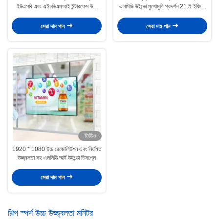
ইউএসবি এবং এইচডিএমআই ইন্টারফেস উচ্চ
এলসিডি উইন্ডো মুখোমুখি প্রদর্শন 21.5 ইঞ্চি এ
রিফ্রেশ রেট
3 সূর্যের আলো পাঠযোগ্য স্মার্ট ডিজিটাল সাইনআপ
সেরা দাম পান
সেরা দাম পান
ভিডিও
1920 * 1080 উচ্চ রেজোলিউশন এবং নিয়মিত
উজ্জ্বলতা সহ এলসিডি স্মার্ট উইন্ডো ডিসপ্লে
সেরা দাম পান
শিল্প স্পর্শ উচ্চ উজ্জ্বলতা মনিটর