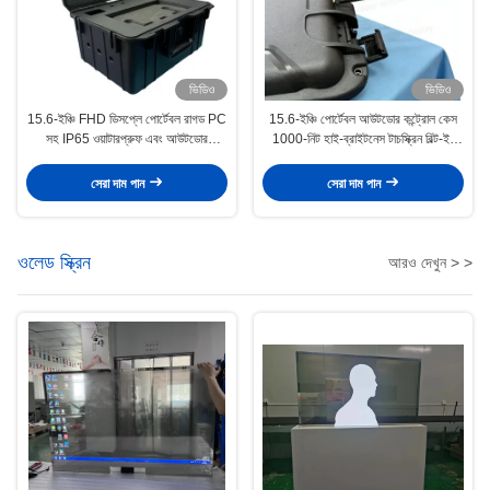
ভিডিও
ভিডিও
15.6-ইঞ্চি FHD ডিসপ্লে পোর্টেবল রাগড PC
15.6-ইঞ্চি পোর্টেবল আউটডোর কন্ট্রোল কেস
সহ IP65 ওয়াটারপ্রুফ এবং আউটডোর
1000-নিট হাই-ব্রাইটনেস টাচস্ক্রিন বিল্ট-ইন
ব্যবহারের জন্য শকপ্রুফ ট্র্যাভেল স্টেশন
কীবোর্ড এবং রিচার্জেবল ব্যাটারি
সেরা দাম পান
সেরা দাম পান
ওলেড স্ক্রিন
আরও দেখুন > >