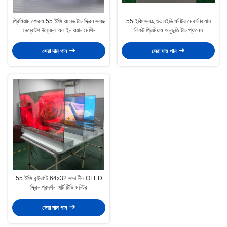
প্রিমিয়াম শোরুম 55 ইঞ্চি ওলেড টাচ স্ক্রিন স্বচ্ছ
55 ইঞ্চি স্বচ্ছ ওএলইডি মনিটর মেকানিক্যাল
ডেস্কটপ উল্লম্ব অল ইন ওয়ান মেশিন
লিফট প্রিমিয়াম অনুভূতি টাচ প্যানেল
সেরা দাম পান
সেরা দাম পান
55 ইঞ্চি কন্ট্রাস্ট 64x32 সাদা নীল OLED
স্ক্রিন প্রদর্শন স্মার্ট টিভি মনিটর
সেরা দাম পান