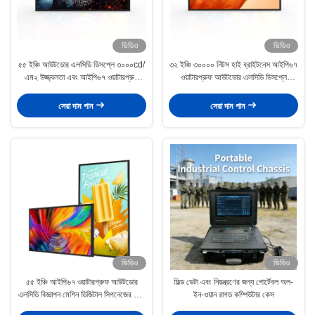
ভিডিও
ভিডিও
৫৫ ইঞ্চি আউটডোর এলসিডি ডিসপ্লে ৩০০০cd/
৩২ ইঞ্চি ৩০০০০ নিটস হাই ব্রাইটনেস আইপি৬৭
এম২ উজ্জ্বলতা এবং আইপি৬৭ ওয়াটারপ্রুফ
ওয়াটারপ্রুফ আউটডোর এলসিডি ডিসপ্লে
ডিজিটাল সাইন এবং বিজ্ঞাপনের জন্য
১৯২০x১০৮০ রেজোলিউশন ডিজিটাল সাইনেজ সহ
সেরা দাম পান
সেরা দাম পান
ভিডিও
ভিডিও
৫৫ ইঞ্চি আইপি৬৭ ওয়াটারপ্রুফ আউটডোর
ফিল্ড ডেটা এবং নিয়ন্ত্রণের জন্য পোর্টেবল অল-
এলসিডি বিজ্ঞাপন মেশিন ডিজিটাল সিগনেজের জন্য
ইন-ওয়ান রাগড কম্পিউটার কেস
৪০০০নিট উচ্চ উজ্জ্বলতা সহ