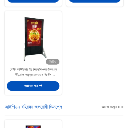
ভিডিও
মেটাল আউটডোর টাচ স্ক্রিন কিওস্ক ডিসপ্লে
উইন্ডোজ অ্যান্ড্রয়েড ওএস সিস্টেম
RJ45/WiFi/4G
সেরা দাম পান
আইপি৬৭ বহিরঙ্গন জলরোধী ডিসপ্লে
আরও দেখুন > >