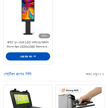
ভিডিও
IP67 ফুল এইচডি LED আউটডোর ডিজিটাল
ডিসপ্লে স্ক্রিন 1920x1080 বিজ্ঞাপনের জন্য
HDMI
সেরা দাম পান
পোর্টেবল রুগেড পিসি
আরও দেখুন > >