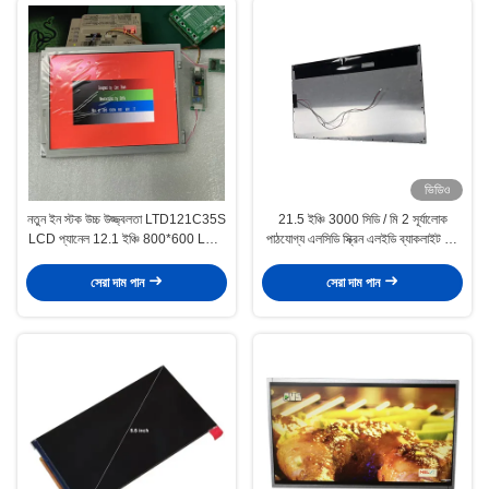
ভিডিও
নতুন ইন স্টক উচ্চ উজ্জ্বলতা LTD121C35S
21.5 ইঞ্চি 3000 সিডি / মি 2 সূর্যালোক
LCD প্যানেল 12.1 ইঞ্চি 800*600 LCD
পাঠযোগ্য এলসিডি স্ক্রিন এলইডি ব্যাকলাইট উচ্চ
CCFL স্ক্রিন ডিসপ্লে শিল্পখাতের জন্য
উজ্জ্বলতা এলসিডি স্ক্রিন সুপার উজ্জ্বল প্রদর্শন
900nits
বহিরঙ্গন
সেরা দাম পান
সেরা দাম পান