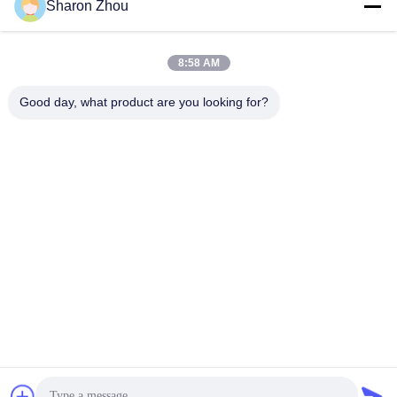
সোশ্যাল মিডিয়া
Sharon Zhou
8:58 AM
দ্রুত যোগাযোগ
Good day, what product are you looking for?
টেলিফোন
86--18025433062
ই-মেইল
sales@sztexian.com
ঠিকানা
৩/এফ, বিল্ডিং এ এর পূর্ব দিকে, হাইসিঙ্গুয়াং ইন্ডাস্ট্রিয়াল পার্ক, জুনমেই অ্যাভিনিউ,
গুয়াংমিং জেলা, শেনজেন, গুয়াংডং, চীন
গোপনীয়তা নীতি
|
সাইট ম্যাপ
চীন ভালো মানের ওয়াটারপ্রুফ আউটডোর ডিজিটাল সিগনেজ সরবরাহকারী। কপিরাইট ©
2024-2026 Shenzhen Outdoor Special Display Equipment Co.,