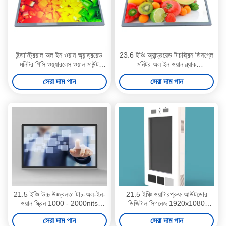
ইন্ডাস্ট্রিয়াল অল ইন ওয়ান অ্যান্ড্রয়েড
23.6 ইঞ্চি অ্যান্ড্রয়েড টাচস্ক্রিন ডিসপ্লে
মনিটর পিসি ওয়্যারলেস ওয়াল মাউন্ট
মনিটর অল ইন ওয়ান ব্ল্যাক
২১.৫'
1920x1080 রেজোলিউশন
সেরা দাম পান
সেরা দাম পান
21.5 ইঞ্চি উচ্চ উজ্জ্বলতা টাচ-অল-ইন-
21.5 ইঞ্চি ওয়াটারপ্রুফ আউটডোর
ওয়ান স্ক্রিন 1000 - 2000nits
ডিজিটাল সিগনেজ 1920x1080
ঐচ্ছিক ক্যাপাসিটিভ টাচ কন্ট্রোল
রেজোলিউশন এলসিডি টাচ স্ক্রিন স্ব-
সেরা দাম পান
সেরা দাম পান
স্থিতিশীল এবং টেকসই মাল্টি-সিন
পরিষেবা কিওস্ক মেশিন