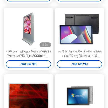
প্রযোজ্য
ভিডিও
আউটডোর অ্যান্ড্রয়েড ভিত্তিক ডিজিটাল
৩২ ইঞ্চি ২কে এলসিডি ডিজিটাল সাইনেজ
সিগনেজ এলসিডি স্ক্রিন 2000nits 75
২৫০০ নিটস ব্রাইটনেস ১০-পয়েন্ট
ইঞ্চি
ক্যাপাসিটিভ টাচ এবং আউটডোর
সেরা দাম পান
সেরা দাম পান
বিজ্ঞাপনের জন্য সানলাইট রিডেবল