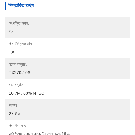
বিস্তারিত তথ্য
উৎপত্তি স্থল:
চীন
পরিচিতিমুলক নাম:
TX
মডেল নম্বার:
TX270-106
রঙ বিন্যাস:
16.7M, 68% NTSC
আকার:
27 ইঞ্চি
প্রদর্শন মোড:
আইপিএস, নরমাল ব্ল্যাক ডিসপ্লে, ট্রান্সমিসিভ