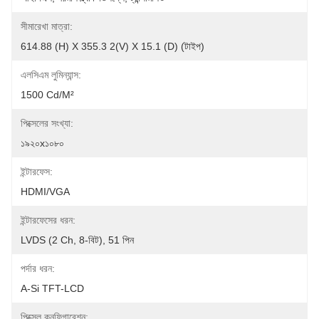
সীমারেখা মাত্রা:
614.88 (H) X 355.3 2(V) X 15.1 (D) (টাইপ)
এলসিএম লুমিন্যান্স:
1500 Cd/m²
পিক্সেলের সংখ্যা:
১৯২০x১০৮০
ইন্টারফেস:
HDMI/VGA
ইন্টারফেসের ধরন:
LVDS (2 Ch, 8-বিট), 51 পিন
পর্দার ধরন:
A-Si TFT-LCD
পিক্সেল কনফিগারেশন: