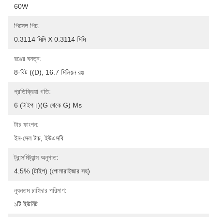
60W
পিক্সেল পিচ:
0.3114 মিমি X 0.3114 মিমি
রঙের ঘনত্ব:
8-বিট ((D), 16.7 মিলিয়ন রঙ
প্রতিক্রিয়া গতি:
6 (টাইপ।)(G ​​থেকে G) Ms
টাচ ফাংশন:
ইন-সেল টাচ, ইউএসবি
ট্রান্সমিট্যান্স অনুপাত:
4.5% (টাইপ) (পোলারাইজার সহ)
ন্যূনতম চাহিদার পরিমাণ:
১টি ইউনিট