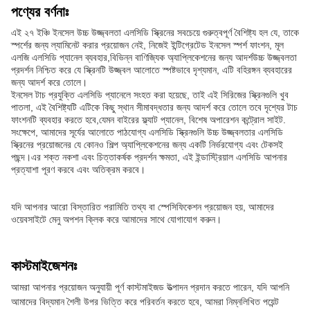
পণ্যের বর্ণনাঃ
এই ২৭ ইঞ্চি ইনসেল উচ্চ উজ্জ্বলতা এলসিডি স্ক্রিনের সবচেয়ে গুরুত্বপূর্ণ বৈশিষ্ট্য হল যে, তাকে
স্পর্শের জন্য ল্যামিনেট করার প্রয়োজন নেই, নিজেই ইন্টিগ্রেটেড ইনসেল স্পর্শ ফাংশন, মূল
এলজি এলসিডি প্যানেল ব্যবহার,বিভিন্ন বাণিজ্যিক অ্যাপ্লিকেশনের জন্য আদর্শউচ্চ উজ্জ্বলতা
প্রদর্শন নিশ্চিত করে যে স্ক্রিনটি উজ্জ্বল আলোতে স্পষ্টভাবে দৃশ্যমান, এটি বহিরঙ্গন ব্যবহারের
জন্য আদর্শ করে তোলে।
ইনসেল টাচ প্রযুক্তি এলসিডি প্যানেলে সংহত করা হয়েছে, তাই এই সিরিজের স্ক্রিনগুলি খুব
পাতলা, এই বৈশিষ্ট্যটি এটিকে কিছু স্থান সীমাবদ্ধতার জন্য আদর্শ করে তোলে তবে দৃশ্যের টাচ
ফাংশনটি ব্যবহার করতে হবে,যেমন বাইরের ফ্ল্যাট প্যানেল, বিশেষ অপারেশন কন্ট্রোল সাইট.
সংক্ষেপে, আমাদের সূর্যের আলোতে পাঠযোগ্য এলসিডি স্ক্রিনগুলি উচ্চ উজ্জ্বলতার এলসিডি
স্ক্রিনের প্রয়োজনের যে কোনও শিল্প অ্যাপ্লিকেশনের জন্য একটি নির্ভরযোগ্য এবং টেকসই
পছন্দ।এর শক্ত নকশা এবং চিত্তাকর্ষক প্রদর্শন ক্ষমতা, এই ইন্ডাস্ট্রিয়াল এলসিডি আপনার
প্রত্যাশা পূরণ করবে এবং অতিক্রম করবে।
যদি আপনার আরো বিস্তারিত পরামিতি তথ্য বা স্পেসিফিকেশন প্রয়োজন হয়, আমাদের
ওয়েবসাইটে মেনু অপশন ক্লিক করে আমাদের সাথে যোগাযোগ করুন।
কাস্টমাইজেশনঃ
আমরা আপনার প্রয়োজন অনুযায়ী পূর্ণ কাস্টমাইজড উত্পাদন প্রদান করতে পারেন, যদি আপনি
আমাদের বিদ্যমান শৈলী উপর ভিত্তি করে পরিবর্তন করতে হবে, আমরা নিম্নলিখিত পয়েন্ট