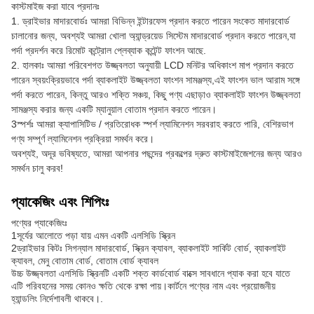
কাস্টমাইজ করা যাবে প্রদানঃ
1. ড্রাইভার মাদারবোর্ডঃ আমরা বিভিন্ন ইন্টারফেস প্রদান করতে পারেন সংকেত মাদারবোর্ড
চালানোর জন্য, অবশ্যই আমরা খোলা অ্যান্ড্রয়েড সিস্টেম মাদারবোর্ড প্রদান করতে পারেন,যা
পর্দা প্রদর্শন করে রিমোট কন্ট্রোল প্লেব্যাক কন্টেন্ট ফাংশন আছে.
2. হালকাঃ আমরা পরিবেশগত উজ্জ্বলতা অনুযায়ী LCD মনিটর অধিকাংশ মাপ প্রদান করতে
পারেন স্বয়ংক্রিয়ভাবে পর্দা ব্যাকলাইট উজ্জ্বলতা ফাংশন সামঞ্জস্য,এই ফাংশন ভাল আরাম সঙ্গে
পর্দা করতে পারেন, কিন্তু আরও শক্তি সঞ্চয়, কিছু পণ্য এছাড়াও ব্যাকলাইট ফাংশন উজ্জ্বলতা
সামঞ্জস্য করার জন্য একটি ম্যানুয়াল বোতাম প্রদান করতে পারেন।
3স্পর্শঃ আমরা ক্যাপাসিটিভ / প্রতিরোধক স্পর্শ ল্যামিনেশন সরবরাহ করতে পারি, বেশিরভাগ
পণ্য সম্পূর্ণ ল্যামিনেশন প্রক্রিয়া সমর্থন করে।
অবশ্যই, অদূর ভবিষ্যতে, আমরা আপনার পছন্দের প্রকল্পের দ্রুত কাস্টমাইজেশনের জন্য আরও
সমর্থন চালু করব!
প্যাকেজিং এবং শিপিংঃ
পণ্যের প্যাকেজিংঃ
1সূর্যের আলোতে পড়া যায় এমন একটি এলসিডি স্ক্রিন
2ড্রাইভার কিটঃ সিগন্যাল মাদারবোর্ড, স্ক্রিন ক্যাবল, ব্যাকলাইট সার্কিট বোর্ড, ব্যাকলাইট
ক্যাবল, মেনু বোতাম বোর্ড, বোতাম বোর্ড ক্যাবল
উচ্চ উজ্জ্বলতা এলসিডি স্ক্রিনটি একটি শক্ত কার্ডবোর্ড বাক্সে সাবধানে প্যাক করা হবে যাতে
এটি পরিবহনের সময় কোনও ক্ষতি থেকে রক্ষা পায়।কার্টনে পণ্যের নাম এবং প্রয়োজনীয়
হ্যান্ডলিং নির্দেশাবলী থাকবে।.