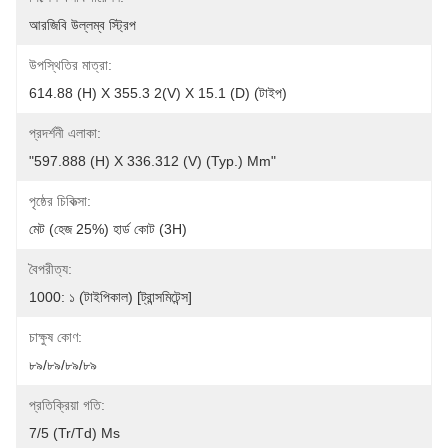
আরজিবি উল্লম্ব স্ট্রিপ
উপস্থিতির মাত্রা:
614.88 (H) X 355.3 2(V) X 15.1 (D) (টাইপ)
প্রদর্শনী এলাকা:
"597.888 (H) X 336.312 (V) (Typ.) Mm"
পৃষ্ঠের চিকিত্সা:
মেট (হেজ 25%) হার্ড কোট (3H)
বৈপরীত্য:
1000: ১ (টাইপিকাল) [ট্রান্সমিটেন্স]
চাক্ষুষ কোণ:
৮৯/৮৯/৮৯/৮৯
প্রতিক্রিয়া গতি:
7/5 (Tr/Td) Ms