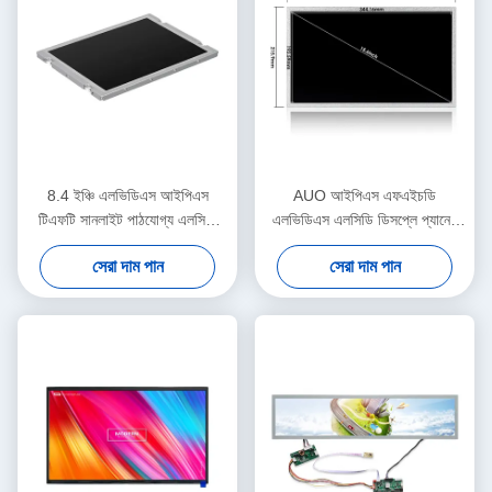
8.4 ইঞ্চি এলভিডিএস আইপিএস
AUO আইপিএস এফএইচডি
টিএফটি সানলাইট পাঠযোগ্য এলসিডি
এলভিডিএস এলসিডি ডিসপ্লে প্যানেল
স্ক্রিন মনিটর 1200nits 800x600
সানলাইট পাঠযোগ্য স্ক্রিন
সেরা দাম পান
সেরা দাম পান
1920x1080 15.6 ইঞ্চি