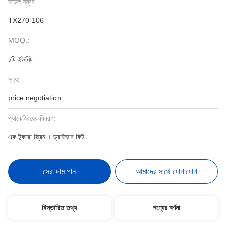
মডেল নম্বর:
TX270-106
MOQ.:
১টি ইউনিট
মূল্য:
price negotiation
প্যাকেজিংয়ের বিবরণ:
এক টুকরো স্ক্রিন + ড্রাইভার কিট
সেরা দাম পান
আমাদের সাথে যোগাযোগ
বিস্তারিত তথ্য
পণ্যের বর্ণনা