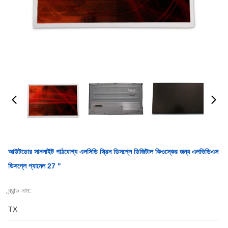
আউটডোর সানলাইট পাঠযোগ্য এলসিডি স্ক্রিন ডিসপ্লে ডিজিটাল কিওস্কের জন্য এলভিডিএস
ডিসপ্লে প্যানেল 27 "
ব্র্যান্ড নাম:
TX