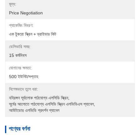
মূল্য:
Price Negotiation
প্যাকেজিং বিবরণ:
এক টুকরো স্ক্রিন + ড্রাইভার কিট
ডেলিভারি সময়:
15 কর্মদিবস
যোগানের ক্ষমতা:
500 ইউনিট/সপ্তাহ
বিশেষভাবে তুলে ধরা:
বহিরঙ্গন সূর্যালোক পাঠযোগ্য এলসিডি স্ক্রিন
, 
সূর্যের আলোতে পাঠযোগ্য এলসিডি স্ক্রিন এলভিডিএস প্যানেল
, 
আউটডোর এলভিডি প্রদর্শন প্যানেল
পণ্যের বর্ণনা