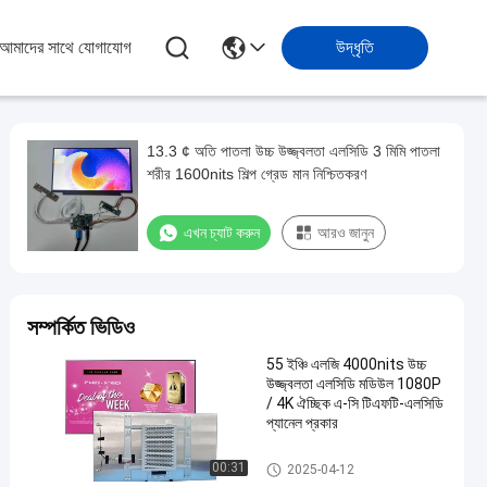
আমাদের সাথে যোগাযোগ
উদ্ধৃতি
13.3 ¢ অতি পাতলা উচ্চ উজ্জ্বলতা এলসিডি 3 মিমি পাতলা
শরীর 1600nits শিল্প গ্রেড মান নিশ্চিতকরণ
এখন চ্যাট করুন
আরও জানুন
সম্পর্কিত ভিডিও
55 ইঞ্চি এলজি 4000nits উচ্চ
উজ্জ্বলতা এলসিডি মডিউল 1080P
/ 4K ঐচ্ছিক এ-সি টিএফটি-এলসিডি
প্যানেল প্রকার
উচ্চ উজ্জ্বলতা এলসিডি মডিউল
00:31
2025-04-12