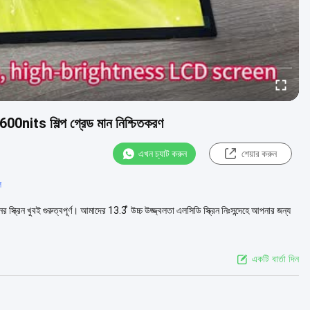
00nits শিল্প গ্রেড মান নিশ্চিতকরণ
এখন চ্যাট করুন
শেয়ার করুন
ল
র স্ক্রিন খুবই গুরুত্বপূর্ণ। আমাদের 13.3 ̊ উচ্চ উজ্জ্বলতা এলসিডি স্ক্রিন নিঃসন্দেহে আপনার জন্য
একটি বার্তা দিন