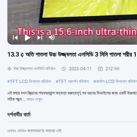
13.3 ¢ অতি পাতলা উচ্চ উজ্জ্বলতা এলসিডি 3 মিমি পাতলা শরীর 16
উচ্চ উজ্জ্বলতা এলসিডি মডিউল
2025-04-11
212 ভিউ
#
TFT LCD ডিসপ্লে মডিউল
#
TFT প্রদর্শন মডিউল
#
কাস্টম LCD ডিসপ্লে মডিউ
এই সময়ে যখন স্ক্রিনের পারফরম্যান্স অত্যন্ত গুরুত্বপূর্ণ, সব ধরনের ডিভাইসের জন্য একটি উচ্চমানে
সঠিক পছন্দ....
আরও দেখুন
দর্শনার্থীর বার্তা
এখনও কোনও জনসাধারণের মন্তব্য নেই