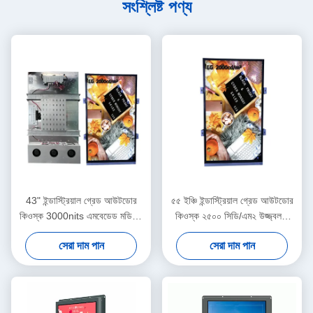
সংশ্লিষ্ট পণ্য
43" ইন্ডাস্ট্রিয়াল গ্রেড আউটডোর
৫৫ ইঞ্চি ইন্ডাস্ট্রিয়াল গ্রেড আউটডোর
কিওস্ক 3000nits এমবেডেড মডিউল
কিওস্ক ২৫০০ সিডি/এম২ উজ্জ্বলতা
সঙ্গে HDMI ইনপুট সংরক্ষিত
এবং সংরক্ষিত এইচডিএমআই ইনপুট
সেরা দাম পান
সেরা দাম পান