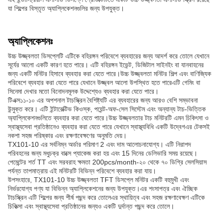
যা শিল্পের বিস্তৃত অ্যাপ্লিকেশনগুলির জন্য উপযুক্ত।
অ্যাপ্লিকেশনঃ
উচ্চ উজ্জ্বলতা ডিসপ্লেটি এটিকে বহিরঙ্গন পরিবেশে ব্যবহারের জন্য আদর্শ করে তোলে যেখানে
সূর্যের আলো একটি কারণ হতে পারে। এটি বহিরঙ্গন ইভেন্ট, ডিজিটাল সাইনইং বা যানবাহনের
জন্য একটি মনিটর হিসাবে ব্যবহার করা যেতে পারে।উচ্চ উজ্জ্বলতা মনিটর শিল্প এবং বাণিজ্যিক
পরিবেশে ব্যবহার করা যেতে পারে যেখানে উজ্জ্বল আলো উপস্থিত হতে পারেএটি গেমিং বা
সিনেমা দেখার মতো বিনোদনমূলক উদ্দেশ্যেও ব্যবহার করা যেতে পারে।
টিএক্স১১-১০ এর অপশনাল টাচস্ক্রিন বৈশিষ্ট্যটি এর ব্যবহারের জন্য আরও বেশি সম্ভাবনা
উন্মুক্ত করে। এটি ইন্টারেক্টিভ কিওস্ক, পয়েন্ট-অফ-সেল সিস্টেম এবং অন্যান্য টাচ-ভিত্তিক
অ্যাপ্লিকেশনগুলিতে ব্যবহার করা যেতে পারে।উচ্চ উজ্জ্বলতার টাচ মনিটরটি এমন চিকিৎসা ও
স্বাস্থ্যসেবা প্রতিষ্ঠানেও ব্যবহার করা যেতে পারে যেখানে স্বাস্থ্যবিধি একটি উদ্বেগএর টেকসই
নকশা সহজ পরিষ্কার এবং রক্ষণাবেক্ষণের অনুমতি দেয়।
TX101-10 এর সর্বনিম্ন অর্ডার পরিমাণ 2 এবং দাম আলোচনাযোগ্য। এটি নিরাপদ
পরিবহনের জন্য মধুচক্র বাক্সে প্যাকেজ করা হয় এবং 15 দিনের ডেলিভারি সময় রয়েছে।
পেমেন্টের শর্ত TT এবং সরবরাহ ক্ষমতা 200pcs/month-২০ থেকে ৭০ ডিগ্রি সেলসিয়াস
পর্যন্ত তাপমাত্রায় এই মনিটরটি বিভিন্ন পরিবেশে ব্যবহার করা যায়।
উপসংহারে, TX101-10 উচ্চ উজ্জ্বলতা TFT ডিসপ্লে মনিটর একটি বহুমুখী এবং
নির্ভরযোগ্য পণ্য যা বিভিন্ন অ্যাপ্লিকেশনের জন্য উপযুক্ত।এর শংসাপত্র এবং ঐচ্ছিক
টাচস্ক্রিন এটি শিল্পের জন্য শীর্ষ পছন্দ করে তোলেএর স্থায়িত্ব এবং সহজ রক্ষণাবেক্ষণ এটিকে
চিকিত্সা এবং স্বাস্থ্যসেবা প্রতিষ্ঠানের জন্যও একটি দুর্দান্ত পছন্দ করে তোলে।