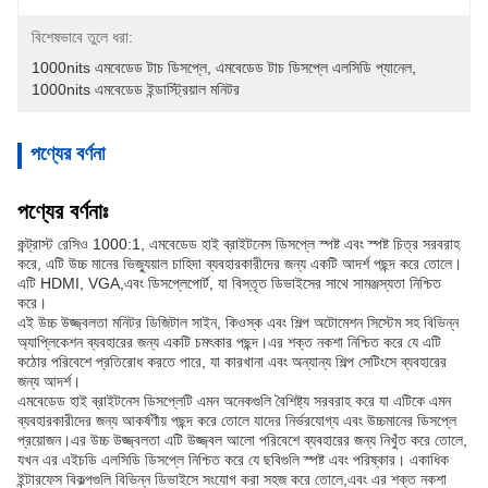
বিশেষভাবে তুলে ধরা:
1000nits এমবেডেড টাচ ডিসপ্লে
, 
এমবেডেড টাচ ডিসপ্লে এলসিডি প্যানেল
, 
1000nits এমবেডেড ইন্ডাস্ট্রিয়াল মনিটর
পণ্যের বর্ণনা
পণ্যের বর্ণনাঃ
কন্ট্রাস্ট রেসিও 1000:1, এমবেডেড হাই ব্রাইটনেস ডিসপ্লে স্পষ্ট এবং স্পষ্ট চিত্র সরবরাহ
করে, এটি উচ্চ মানের ভিজ্যুয়াল চাহিদা ব্যবহারকারীদের জন্য একটি আদর্শ পছন্দ করে তোলে।
এটি HDMI, VGA,এবং ডিসপ্লেপোর্ট, যা বিস্তৃত ডিভাইসের সাথে সামঞ্জস্যতা নিশ্চিত
করে।
এই উচ্চ উজ্জ্বলতা মনিটর ডিজিটাল সাইন, কিওস্ক এবং শিল্প অটোমেশন সিস্টেম সহ বিভিন্ন
অ্যাপ্লিকেশন ব্যবহারের জন্য একটি চমৎকার পছন্দ।এর শক্ত নকশা নিশ্চিত করে যে এটি
কঠোর পরিবেশে প্রতিরোধ করতে পারে, যা কারখানা এবং অন্যান্য শিল্প সেটিংসে ব্যবহারের
জন্য আদর্শ।
এমবেডেড হাই ব্রাইটনেস ডিসপ্লেটি এমন অনেকগুলি বৈশিষ্ট্য সরবরাহ করে যা এটিকে এমন
ব্যবহারকারীদের জন্য আকর্ষণীয় পছন্দ করে তোলে যাদের নির্ভরযোগ্য এবং উচ্চমানের ডিসপ্লে
প্রয়োজন।এর উচ্চ উজ্জ্বলতা এটি উজ্জ্বল আলো পরিবেশে ব্যবহারের জন্য নিখুঁত করে তোলে,
যখন এর এইচডি এলসিডি ডিসপ্লে নিশ্চিত করে যে ছবিগুলি স্পষ্ট এবং পরিষ্কার। একাধিক
ইন্টারফেস বিকল্পগুলি বিভিন্ন ডিভাইসে সংযোগ করা সহজ করে তোলে,এবং এর শক্ত নকশা