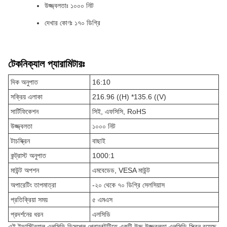
উজ্জ্বলতাঃ ১০০০ নিট
দেখার কোণঃ ১৭০ ডিগ্রি
টেকনিক্যাল প্যারামিটারঃ
দিক অনুপাত
16:10
সক্রিয় এলাকা
216.96 ((H) *135.6 ((V)
সার্টিফিকেশন
সিই, এফসিসি, RoHS
উজ্জ্বলতা
১০০০ নিট
টাচস্ক্রিন
বাছাই
কন্ট্রাস্ট অনুপাত
1000:1
মাউন্ট অপশন
এমবেডেড, VESA মাউন্ট
অপারেটিং তাপমাত্রা
-২০ থেকে ৭০ ডিগ্রি সেলসিয়াস
প্রতিক্রিয়া সময়
৫ এমএস
প্রদর্শনের ধরন
এলসিডি
এই ইন্ডাস্ট্রিয়াল এলসিডি ডিসপ্লে প্রোডাক্টটিতে একটি উচ্চ উজ্জ্বলতা এলসিডি স্ক্রিন রয়েছে