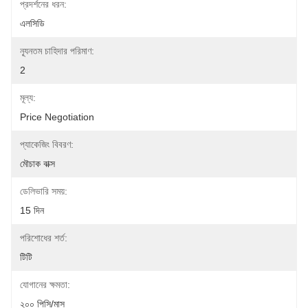
প্রদর্শনের ধরন:
এলসিডি
ন্যূনতম চাহিদার পরিমাণ:
2
মূল্য:
Price Negotiation
প্যাকেজিং বিবরণ:
মৌচাক বাক্স
ডেলিভারি সময়:
15 দিন
পরিশোধের শর্ত:
টিটি
যোগানের ক্ষমতা:
২০০ পিসি/মাস