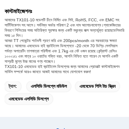
কাস্টমাইজেশনঃ
আমাদের TX101-10 মডেলটি চীনে নির্মিত এবং সিই, RoHS, FCC, এবং EMC সহ
সার্টিফিকেশন সহ আসে। সর্বনিম্ন অর্ডার পরিমাণ 2 এবং দাম আলোচনাযোগ্য।প্যাকেজিংয়ের
বিবরণে শিপিংয়ের সময় অতিরিক্ত সুরক্ষার জন্য একটি মধুচক্র বাক্স অন্তর্ভুক্ত রয়েছেডেলিভারি
সময় ১৫ দিন।
আমরা TT পেমেন্টের শর্তাবলী গ্রহণ করি এবং 200pcs/month এর সরবরাহের ক্ষমতা
আছে। আমাদের এমবেডেড হাই ব্রাইটনেস ডিসপ্লেতে -20 থেকে 70 ডিগ্রি সেলসিয়াস
পর্যন্ত অপারেটিং তাপমাত্রা পরিসীমা এবং 1.7kg এর নেট ওজন রয়েছে।কন্ট্রাস্ট রেসিও
১০০০১ঃ১ এবং মাত্র ১০ ওয়াটের শক্তি খরচ, আপনি নিশ্চিত হতে পারেন যে আপনি একটি
সাশ্রয়ী মূল্যে উচ্চ মানের পণ্য পাচ্ছেন।
TX101-10 এমবেডেড হাই ব্রাইটনেস ডিসপ্লের জন্য আমাদের প্রোডাক্ট কাস্টমাইজেশন
সার্ভিস সম্পর্কে আরও জানতে আজই আমাদের সাথে যোগাযোগ করুন!
ট্যাগ:
এলসিডি ডিসপ্লে মডিউল
এমবেডেড পিসি টাচ স্ক্রিন
এমবেডেড এলসিডি ডিসপ্লে