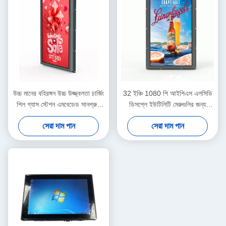
উচ্চ মানের বহিরঙ্গন উচ্চ উজ্জ্বলতা চার্জিং
32 ইঞ্চি 1080 পি আইপিএস এলসিডি
পিল গ্যাস স্টেশন এমবেডেড সানপ্রুফ
ডিসপ্লে ইউটিলিটি মেরুগুলির জন্য
তাপ প্রতিরোধী এলসিডি মডিউল
2000Nits উজ্জ্বলতা অ্যান্ড্রয়েড
সেরা দাম পান
সেরা দাম পান
এমবেডেড স্ব-পরিষেবা ইভি চার্জিং স্টেশন