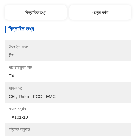
বিস্তারিত তথ্য
পণ্যের বর্ণনা
বিস্তারিত তথ্য
উৎপত্তি স্থল:
চীন
পরিচিতিমুলক নাম:
TX
সাক্ষ্যদান:
CE，rohs，FCC，EMC
মডেল নম্বার:
TX101-10
কন্ট্রাস্ট অনুপাত: