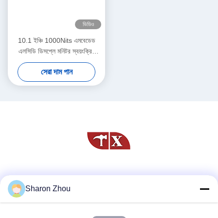
ভিডিও
10.1 ইঞ্চি 1000Nits এমবেডেড
এলসিডি ডিসপ্লে মনিটর স্বয়ংক্রিয়
উজ্জ্বলতা সমন্বয়
সেরা দাম পান
সোশ্যাল মিডিয়া
Sharon Zhou