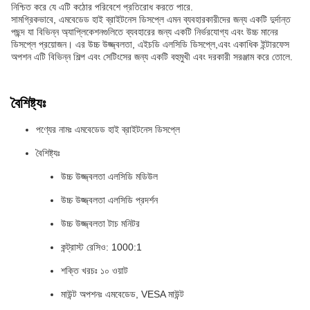
নিশ্চিত করে যে এটি কঠোর পরিবেশে প্রতিরোধ করতে পারে.
সামগ্রিকভাবে, এমবেডেড হাই ব্রাইটনেস ডিসপ্লে এমন ব্যবহারকারীদের জন্য একটি দুর্দান্ত
পছন্দ যা বিভিন্ন অ্যাপ্লিকেশনগুলিতে ব্যবহারের জন্য একটি নির্ভরযোগ্য এবং উচ্চ মানের
ডিসপ্লে প্রয়োজন। এর উচ্চ উজ্জ্বলতা, এইচডি এলসিডি ডিসপ্লে,এবং একাধিক ইন্টারফেস
অপশন এটি বিভিন্ন শিল্প এবং সেটিংসের জন্য একটি বহুমুখী এবং দরকারী সরঞ্জাম করে তোলে.
বৈশিষ্ট্যঃ
পণ্যের নামঃ এমবেডেড হাই ব্রাইটনেস ডিসপ্লে
বৈশিষ্ট্যঃ
উচ্চ উজ্জ্বলতা এলসিডি মডিউল
উচ্চ উজ্জ্বলতা এলসিডি প্রদর্শন
উচ্চ উজ্জ্বলতা টাচ মনিটর
কন্ট্রাস্ট রেসিও: 1000:1
শক্তি খরচঃ ১০ ওয়াট
মাউন্ট অপশনঃ এমবেডেড, VESA মাউন্ট