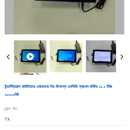
ইন্ডাস্ট্রিয়াল আউটডোর এমবেডেড টাচ ডিসপ্লে এলসিডি প্যানেল মনিটর ১০.১ ইঞ্চি
১০০০০নিট
ব্র্যান্ড নাম:
TX