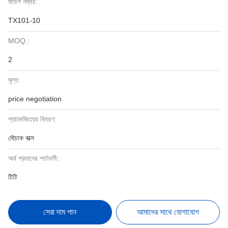
মডেল নম্বর:
TX101-10
MOQ.:
2
মূল্য:
price negotiation
প্যাকেজিংয়ের বিবরণ:
মৌচাক বাক্স
অর্থ প্রদানের শর্তাবলী:
টিটি
সেরা দাম পান
আমাদের সাথে যোগাযোগ