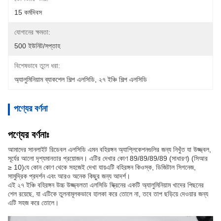
15 কর্মদিবস
যোগানের ক্ষমতা:
500 ইউনিট/সপ্তাহ
বিশেষভাবে তুলে ধরা:
অ্যালুমিনিয়াম ব্যাকশেল শিল্প এলসিডি
, 
২৭ ইঞ্চি শিল্প এলসিডি
পণ্যের বর্ণনা
পণ্যের বর্ণনাঃ
আমাদের সানলাইট রিডেবল এলসিডি এমন বহিরঙ্গন অ্যাপ্লিকেশনগুলির জন্য নিখুঁত যা উজ্জ্বল,
সূর্যের আলো দৃশ্যমানতার প্রয়োজন। এটির দেখার কোণ 89/89/89/89 (সাধারণ) (সিআর
≥ 10)যে কোন কোণ থেকে সহজেই দেখা যায়এটি বহিরঙ্গন কিওস্ক, ডিজিটাল সিগনেজ,
সামুদ্রিক প্রদর্শন এবং আরও অনেক কিছুর জন্য আদর্শ।
এই ২৭ ইঞ্চি বহিরঙ্গন উচ্চ উজ্জ্বলতা এলসিডি স্ক্রিনের একটি অ্যালুমিনিয়াম খাদের পিছনের
শেল রয়েছে, যা এটিকে তুলনামূলকভাবে হালকা করে তোলে না, তবে তাপ ছড়িয়ে দেওয়ার জন্য
এটি সহজ করে তোলে।