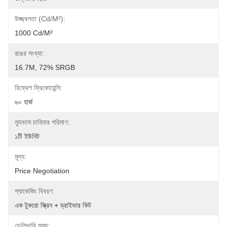
উজ্জ্বলতা (cd/m²):
1000 Cd/m²
রঙের সংখ্যা:
16.7M, 72% SRGB
রিফ্রেশ ফ্রিকোয়েন্সি:
৬০ হার্জ
ন্যূনতম চাহিদার পরিমাণ:
১টি ইউনিট
মূল্য:
Price Negotiation
প্যাকেজিং বিবরণ:
এক টুকরো স্ক্রিন + ড্রাইভার কিট
ডেলিভারি সময়: