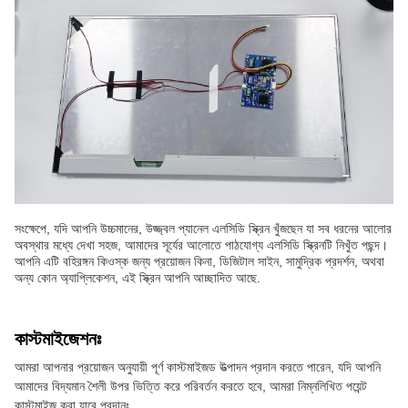
সংক্ষেপে, যদি আপনি উচ্চমানের, উজ্জ্বল প্যানেল এলসিডি স্ক্রিন খুঁজছেন যা সব ধরনের আলোর
অবস্থার মধ্যে দেখা সহজ, আমাদের সূর্যের আলোতে পাঠযোগ্য এলসিডি স্ক্রিনটি নিখুঁত পছন্দ।
আপনি এটি বহিরঙ্গন কিওস্ক জন্য প্রয়োজন কিনা, ডিজিটাল সাইন, সামুদ্রিক প্রদর্শন, অথবা
অন্য কোন অ্যাপ্লিকেশন, এই স্ক্রিন আপনি আচ্ছাদিত আছে.
কাস্টমাইজেশনঃ
আমরা আপনার প্রয়োজন অনুযায়ী পূর্ণ কাস্টমাইজড উত্পাদন প্রদান করতে পারেন, যদি আপনি
আমাদের বিদ্যমান শৈলী উপর ভিত্তি করে পরিবর্তন করতে হবে, আমরা নিম্নলিখিত পয়েন্ট
কাস্টমাইজ করা যাবে প্রদানঃ