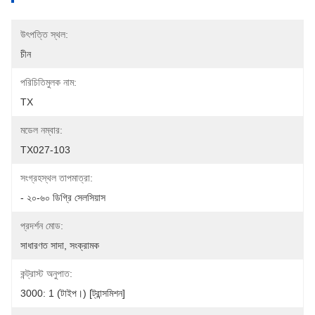
উৎপত্তি স্থল:
চীন
পরিচিতিমুলক নাম:
TX
মডেল নম্বার:
TX027-103
সংগ্রহস্থল তাপমাত্রা:
- ২০-৬০ ডিগ্রি সেলসিয়াস
প্রদর্শন মোড:
সাধারণত সাদা, সংক্রামক
কন্ট্রাস্ট অনুপাত:
3000: 1 (টাইপ।) [ট্রান্সমিশন]