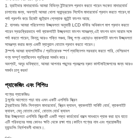
1. ড্রাইভার মাদারবোর্ডঃ আমরা বিভিন্ন ইন্টারফেস প্রদান করতে পারেন সংকেত মাদারবোর্ড
চালানোর জন্য, অবশ্যই আমরা খোলা অ্যান্ড্রয়েড সিস্টেম মাদারবোর্ড প্রদান করতে পারেন,যা
পর্দা প্রদর্শন করে রিমোট কন্ট্রোল প্লেব্যাক কন্টেন্ট ফাংশন আছে.
2. হালকাঃ আমরা পরিবেশগত উজ্জ্বলতা অনুযায়ী LCD মনিটর অধিকাংশ মাপ প্রদান করতে
পারেন স্বয়ংক্রিয়ভাবে পর্দা ব্যাকলাইট উজ্জ্বলতা ফাংশন সামঞ্জস্য,এই ফাংশন ভাল আরাম সঙ্গে
পর্দা করতে পারেন, কিন্তু আরও শক্তি সঞ্চয়, কিছু পণ্য এছাড়াও ব্যাকলাইট ফাংশন উজ্জ্বলতা
সামঞ্জস্য করার জন্য একটি ম্যানুয়াল বোতাম প্রদান করতে পারেন।
3স্পর্শঃ আমরা ক্যাপাসিটিভ / প্রতিরোধক স্পর্শ ল্যামিনেশন সরবরাহ করতে পারি, বেশিরভাগ
পণ্য সম্পূর্ণ ল্যামিনেশন প্রক্রিয়া সমর্থন করে।
অবশ্যই, অদূর ভবিষ্যতে, আমরা আপনার পছন্দের প্রকল্পের দ্রুত কাস্টমাইজেশনের জন্য আরও
সমর্থন চালু করব!
প্যাকেজিং এবং শিপিংঃ
পণ্যের প্যাকেজিংঃ
1সূর্যের আলোতে পড়া যায় এমন একটি এলসিডি স্ক্রিন
2ড্রাইভার কিটঃ সিগন্যাল মাদারবোর্ড, স্ক্রিন ক্যাবল, ব্যাকলাইট সার্কিট বোর্ড, ব্যাকলাইট
ক্যাবল, মেনু বোতাম বোর্ড, বোতাম বোর্ড ক্যাবল
উচ্চ উজ্জ্বলতা এলসিডি স্ক্রিনটি একটি শক্ত কার্ডবোর্ড বাক্সে সাবধানে প্যাক করা হবে যাতে
এটি পরিবহনের সময় কোনও ক্ষতি থেকে রক্ষা পায়।কার্টনে পণ্যের নাম এবং প্রয়োজনীয়
হ্যান্ডলিং নির্দেশাবলী থাকবে।.