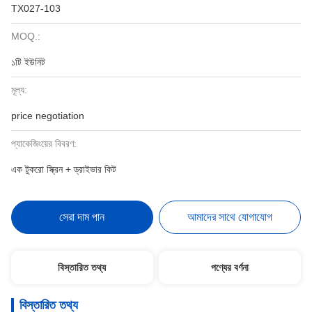
TX027-103
MOQ.:
১টি ইউনিট
মূল্য:
price negotiation
প্যাকেজিংয়ের বিবরণ:
এক টুকরো স্ক্রিন + ড্রাইভার কিট
সেরা দাম পান
আমাদের সাথে যোগাযোগ
বিস্তারিত তথ্য
পণ্যের বর্ণনা
বিস্তারিত তথ্য