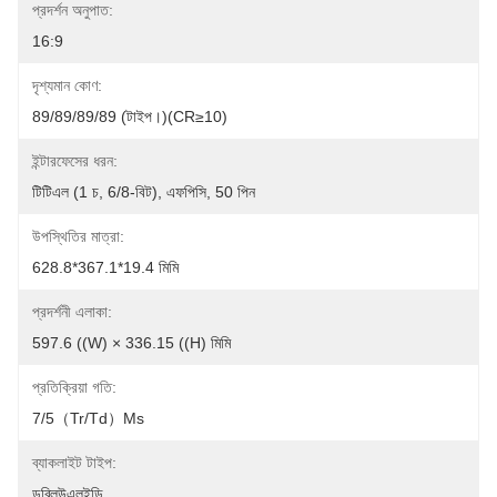
প্রদর্শন অনুপাত:
16:9
দৃশ্যমান কোণ:
89/89/89/89 (টাইপ।)(CR≥10)
ইন্টারফেসের ধরন:
টিটিএল (1 চ, 6/8-বিট), এফপিসি, 50 পিন
উপস্থিতির মাত্রা:
628.8*367.1*19.4 মিমি
প্রদর্শনী এলাকা:
597.6 ((W) × 336.15 ((H) মিমি
প্রতিক্রিয়া গতি:
7/5（Tr/Td）ms
ব্যাকলাইট টাইপ:
ডব্লিউএলইডি