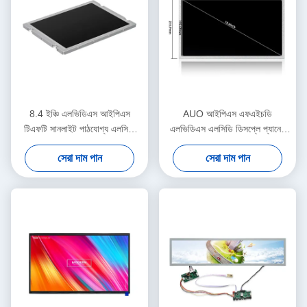
8.4 ইঞ্চি এলভিডিএস আইপিএস
AUO আইপিএস এফএইচডি
টিএফটি সানলাইট পাঠযোগ্য এলসিডি
এলভিডিএস এলসিডি ডিসপ্লে প্যানেল
স্ক্রিন মনিটর 1200nits 800x600
সানলাইট পাঠযোগ্য স্ক্রিন
সেরা দাম পান
সেরা দাম পান
1920x1080 15.6 ইঞ্চি