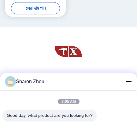
1600x1200 21.3 ইঞ্চি
সেরা দাম পান
সোশ্যাল মিডিয়া
Sharon Zhou
9:05 AM
দ্রুত যোগাযোগ
টেলিফোন
Good day, what product are you looking for?
86--18025433062
ই-মেইল