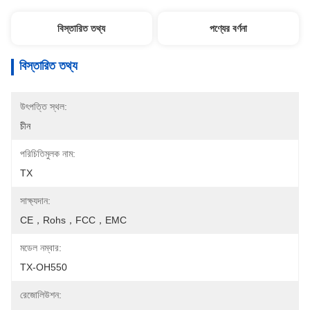
বিস্তারিত তথ্য
পণ্যের বর্ণনা
বিস্তারিত তথ্য
উৎপত্তি স্থল:
চীন
পরিচিতিমুলক নাম:
TX
সাক্ষ্যদান:
CE，rohs，FCC，EMC
মডেল নম্বার:
TX-OH550
রেজোলিউশন: