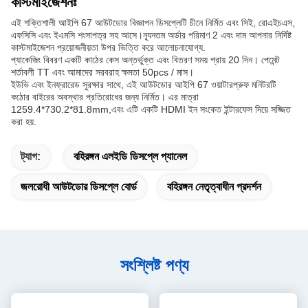
কাস্টমাইজেশনঃ
এই শক্তিশালী আইপি 67 আউটডোর বিজ্ঞাপন ডিসপ্লেটি চীনে নির্মিত এবং সিই, রোএইচএস,
এফসিসি এবং ইএমসি শংসাপত্র সহ আসে।ন্যূনতম অর্ডার পরিমাণ 2 এবং দাম আপনার নির্দিষ্ট
কাস্টমাইজেশন প্রয়োজনীয়তা উপর ভিত্তি করে আলোচনাযোগ্য.
প্যাকেজিং বিবরণ একটি কাঠের কেস অন্তর্ভুক্ত এবং বিতরণ সময় প্রায় 20 দিন। পেমেন্ট
শর্তাবলী TT এবং আমাদের সরবরাহ ক্ষমতা 50pcs / মাস।
ইউভি এবং ইনফ্রারেড সুরক্ষার সাথে, এই আউটডোর আইপি 67 ওয়াটারপ্রুফ মনিটরটি
কঠোর বাইরের অবস্থার প্রতিরোধের জন্য নির্মিত। এর মাত্রা
1259.4*730.2*81.8mm,এবং এটি একটি HDMI ইন সংকেত ইন্টারফেস দিয়ে সজ্জিত
করা হয়.
ট্যাগ:
বহিরঙ্গন এলইডি ডিসপ্লে প্যানেল
জলরোধী আউটডোর ডিসপ্লে বোর্ড
বহিরঙ্গন নেতৃত্বাধীন প্রদর্শন
সংশ্লিষ্ট পণ্য