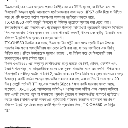
টিএক্স-ওএইচ৫৫০-এর অন্যতম প্রধান বৈশিষ্ট্য হল এর ইউভি সুরক্ষা, যা নিশ্চিত করে যে
ডিসপ্লেটি উজ্জ্বল সূর্যের আলোতেও সর্বোত্তমভাবে কাজ করবে।IP67 রেটিং দিয়ে যা নিশ্চিত
করে যে এটি সবচেয়ে কঠোর আবহাওয়া অবস্থার প্রতিরোধ করতে পারে.
TX-OH550 একটি বহুমুখী ডিসপ্লে যা বিভিন্ন প্রয়োগে ব্যবহার করা যেতে পারে।
উদাহরণস্বরূপ,এটি বিজ্ঞাপন এবং প্রচারমূলক উদ্দেশ্যে আবহাওয়া প্রতিরোধী বহিরঙ্গন ডিজিটাল
সিগনেজ সমাধান হিসাবে ব্যবহার করা যেতে পারেএটি কনসার্ট, উৎসব এবং ক্রীড়া ইভেন্টের মতো
বহিরঙ্গন ইভেন্টগুলিতে ব্যবহারের জন্যও আদর্শ।
TX-OH550 ইনস্টল করা সহজ, উভয় প্রাচীর মাউন্ট এবং মেঝে স্থায়ী বিকল্প উপলব্ধ।
প্রদর্শন উচ্চ মানের অ্যালুমিনিয়াম খাদ থেকে তৈরি করা হয়, যা তার স্থায়িত্ব এবং দীর্ঘায়ু
নিশ্চিত করে।এটিতে ইনফ্রারেড সুরক্ষাও রয়েছে।, যা নিশ্চিত করে যে ডিসপ্লেটি চরম
তাপমাত্রায়ও কাজ চালিয়ে যাবে।
টিএক্স-ওএইচ৫৫০ এর অন্যান্য বৈশিষ্ট্যগুলির মধ্যে রয়েছে এর সিই, রোহস, এফসিসি এবং
ইএমসি শংসাপত্র, যা আন্তর্জাতিক মানের এবং সুরক্ষা মানগুলির সাথে এর সম্মতি নিশ্চিত করে।
ডিসপ্লেটির সর্বনিম্ন অর্ডার পরিমাণ 2, অর্ডার আকারের উপর নির্ভর করে মূল্য আলোচনার জন্য
উপলব্ধ। একটি কাঠের ক্ষেত্রে প্যাকেজিং সরবরাহ করা হয়, এবং ডেলিভারি সময় প্রায় 20
দিন। পেমেন্ট শর্তাবলী TT হয়,এবং প্রদর্শন 50pcs / মাস একটি সরবরাহ ক্ষমতা আছে.
সংক্ষেপে, TX-OH550 আউটডোর আইপি৬৭ ওয়াটারপ্রুফ মনিটর এমন একজন ব্যক্তির
জন্য একটি চমৎকার পছন্দ যা উচ্চমানের প্রদর্শন খুঁজছেন যা উপাদানগুলির সংস্পর্শে প্রতিরোধ
করতে পারে।আপনি একটি আবহাওয়া প্রতিরোধী বহিরঙ্গন ডিজিটাল সাইনআপ সমাধান বা
বহিরঙ্গন ইভেন্ট ব্যবহারের জন্য একটি প্রদর্শন প্রয়োজন কিনা, TX-OH550 হল নিখুঁত
পছন্দ।