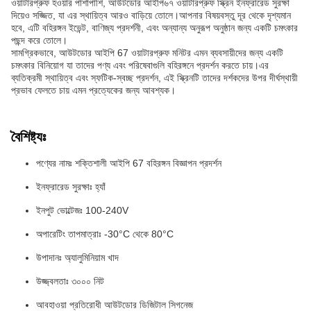
ওয়াটারপ্রুফ হওয়ার পাশাপাশি, আউটডোর আইপি৬৭ ওয়াটারপ্রুফ স্ক্রিন ইনফ্রারেড সুরক্ষা
দিয়েও সজ্জিত, যা এর স্থায়িত্ব আরও বাড়িয়ে তোলে।আপনার বিষয়বস্তু দূর থেকে দৃশ্যমান
হবে, এটি বহিরঙ্গন ইভেন্ট, বাণিজ্য প্রদর্শনী, এবং অন্যান্য অনুরূপ অনুষ্ঠান জন্য একটি চমৎকার
পছন্দ করে তোলে।
সামগ্রিকভাবে, আউটডোর আইপি 67 ওয়াটারপ্রুফ মনিটর এমন ব্যবসায়ীদের জন্য একটি
চমৎকার বিনিয়োগ যা তাদের পণ্য এবং পরিষেবাগুলি বহিরঙ্গনে প্রদর্শন করতে চায়।এর
ব্যতিক্রমী স্থায়িত্ব এবং স্ফটিক-স্বচ্ছ প্রদর্শন, এই স্ক্রিনটি তাদের দর্শকদের উপর দীর্ঘস্থায়ী
প্রভাব ফেলতে চায় এমন প্রত্যেকের জন্য আবশ্যক।
বৈশিষ্ট্যঃ
পণ্যের নামঃ শক্তিশালী আইপি 67 বহিরঙ্গন বিজ্ঞাপন প্রদর্শন
ইনফ্রারেড সুরক্ষাঃ হ্যাঁ
ইনপুট ভোল্টেজঃ 100-240V
অপারেটিং তাপমাত্রাঃ -30°C থেকে 80°C
উপাদানঃ অ্যালুমিনিয়াম খাদ
উজ্জ্বলতাঃ ৩০০০ নিট
আবহাওয়া প্রতিরোধী আউটডোর ডিজিটাল সিগনেজ