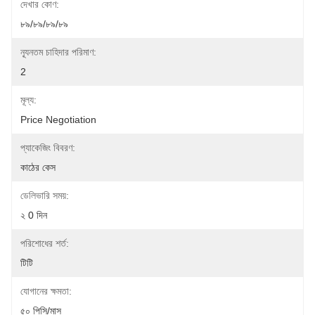
দেখার কোণ:
৮৯/৮৯/৮৯/৮৯
ন্যূনতম চাহিদার পরিমাণ:
2
মূল্য:
Price Negotiation
প্যাকেজিং বিবরণ:
কাঠের কেস
ডেলিভারি সময়:
২ 0 দিন
পরিশোধের শর্ত:
টিটি
যোগানের ক্ষমতা:
৫০ পিসি/মাস