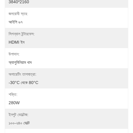
3840*2160
জলরোধী স্তর:
আইপি ৬৭
সিগন্যাল ইন্টারফেস:
HDMI ইন
উপাদান:
অ্যালুমিনিয়াম খাদ
অপারেটিং তাপমাত্রা:
-30°C থেকে 80°C
শক্তি:
280W
ইনপুট ভোল্টেজ:
১০০-২৪০ ভোল্ট