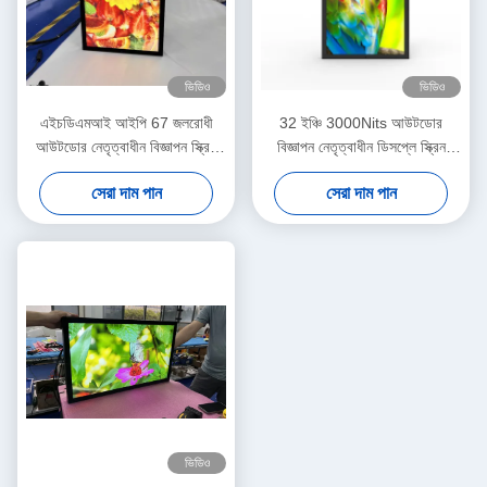
ভিডিও
ভিডিও
এইচডিএমআই আইপি 67 জলরোধী
32 ইঞ্চি 3000Nits আউটডোর
আউটডোর নেতৃত্বাধীন বিজ্ঞাপন স্ক্রিন
বিজ্ঞাপন নেতৃত্বাধীন ডিসপ্লে স্ক্রিন
এলসিডি প্রদর্শন ইউভি সুরক্ষিত ওয়াল
ডিজিটাল সিগনেজ মনিটর
সেরা দাম পান
সেরা দাম পান
মাউন্ট
ভিডিও