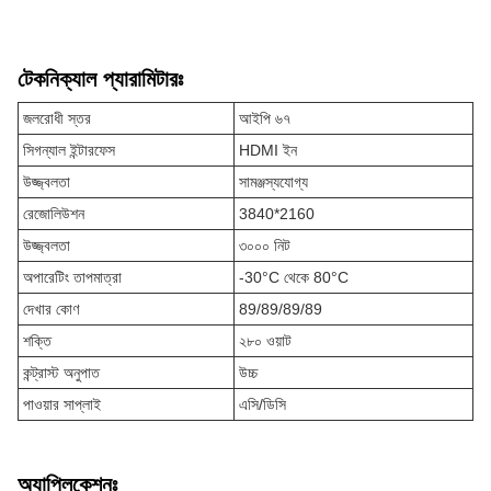
টেকনিক্যাল প্যারামিটারঃ
জলরোধী স্তর
আইপি ৬৭
সিগন্যাল ইন্টারফেস
HDMI ইন
উজ্জ্বলতা
সামঞ্জস্যযোগ্য
রেজোলিউশন
3840*2160
উজ্জ্বলতা
৩০০০ নিট
অপারেটিং তাপমাত্রা
-30°C থেকে 80°C
দেখার কোণ
89/89/89/89
শক্তি
২৮০ ওয়াট
কন্ট্রাস্ট অনুপাত
উচ্চ
পাওয়ার সাপ্লাই
এসি/ডিসি
অ্যাপ্লিকেশনঃ