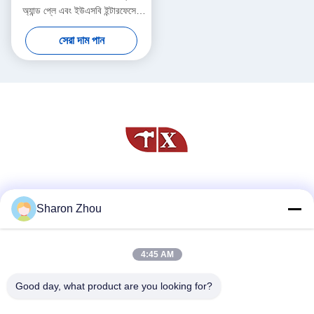
অ্যান্ড প্লে এবং ইউএসবি ইন্টারফেসের
সাথে
সেরা দাম পান
সোশ্যাল মিডিয়া
Sharon Zhou
4:45 AM
দ্রুত যোগাযোগ
টেলিফোন
Good day, what product are you looking for?
86--18025433062