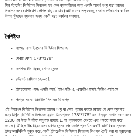
ফ্রি স্ট্যান্ডিং ডিজিটাল সিগনেজ হল এমন ব্যবসায়ীদের জন্য একটি আদর্শ পণ্য যারা তাদের
বিজ্ঞাপন এবং যোগাযোগ কৌশল বাড়াতে চায়।এটি তাদের লক্ষ্যবস্তু বাজারে পৌঁছানোর কার্যকর
উপায় খুঁজছেন ব্যবসার জন্য একটি খরচ কার্যকর সমাধান.
বৈশিষ্ট্যঃ
পণ্যের নামঃ ইনডোর ডিজিটাল সিগনেজ
দেখার কোণঃ 178°/178°
অপশনঃ টাচ স্ক্রিন, মোশন সেন্সর
কন্ট্রাস্ট রেসিওঃ ১২০০:1
ইন্টারফেসের ধরনঃ এসডি কার্ড, ইউএসডি-এ, এইচডিএমআই.ভিজিএ-আইএন
পণ্যের ধরনঃ ডিজিটাল সিগনেজ ডিসপ্লে
এই বিজ্ঞাপন ডিজিটাল সিগনেজ তাদের পণ্য বা সেবা প্রচার করতে চাইছে যে কোন ব্যবসার
জন্য নিখুঁত।ডিজিটাল সিগনেজ অ্যান্ড ডিসপ্লেতে 178°/178° এর বিস্তৃত দেখার কোণ এবং
1200 এর উচ্চ বিপরীত অনুপাত রয়েছে:1, যা গ্রাহকদের দেখতে এবং পড়তে সহজ করে
তোলে। ঐচ্ছিক টাচ স্ক্রিন এবং মোশন সেন্সর ফাংশনগুলি প্রদর্শনে একটি অতিরিক্ত স্তরের
ইন্টারঅ্যাক্টিভিটি যুক্ত করে,একটি ইন্টারেক্টিভ ডিজিটাল সিগনেজ কিওস্ক তৈরি করা যা গ্রাহকরা