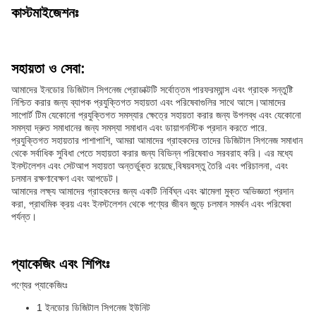
কাস্টমাইজেশনঃ
সহায়তা ও সেবা:
আমাদের ইনডোর ডিজিটাল সিগনেজ প্রোডাক্টটি সর্বোত্তম পারফরম্যান্স এবং গ্রাহক সন্তুষ্টি
নিশ্চিত করার জন্য ব্যাপক প্রযুক্তিগত সহায়তা এবং পরিষেবাগুলির সাথে আসে।আমাদের
সাপোর্ট টিম যেকোনো প্রযুক্তিগত সমস্যার ক্ষেত্রে সহায়তা করার জন্য উপলব্ধ এবং যেকোনো
সমস্যা দ্রুত সমাধানের জন্য সমস্যা সমাধান এবং ডায়াগনস্টিক প্রদান করতে পারে.
প্রযুক্তিগত সহায়তার পাশাপাশি, আমরা আমাদের গ্রাহকদের তাদের ডিজিটাল সিগনেজ সমাধান
থেকে সর্বাধিক সুবিধা পেতে সহায়তা করার জন্য বিভিন্ন পরিষেবাও সরবরাহ করি। এর মধ্যে
ইনস্টলেশন এবং সেটআপ সহায়তা অন্তর্ভুক্ত রয়েছে,বিষয়বস্তু তৈরি এবং পরিচালনা, এবং
চলমান রক্ষণাবেক্ষণ এবং আপডেট।
আমাদের লক্ষ্য আমাদের গ্রাহকদের জন্য একটি নির্বিঘ্ন এবং ঝামেলা মুক্ত অভিজ্ঞতা প্রদান
করা, প্রাথমিক ক্রয় এবং ইনস্টলেশন থেকে পণ্যের জীবন জুড়ে চলমান সমর্থন এবং পরিষেবা
পর্যন্ত।
প্যাকেজিং এবং শিপিংঃ
পণ্যের প্যাকেজিংঃ
1 ইনডোর ডিজিটাল সিগনেজ ইউনিট