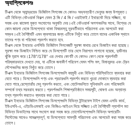
অ্যাপ্লিকেশনঃ
টিএক্স থেকে অ্যান্ড্রয়েড ডিজিটাল সিগনেজ যে কোনও অভ্যন্তরীণ ভেন্যুর জন্য উপযুক্ত।
এটি বিভিন্ন নেটওয়ার্ক বিকল্প যেমন 3 জি / 4 জি / ওয়াইফাই / ইথারনেট দিয়ে সজ্জিত, যা
সহজ এবং ঝামেলা মুক্ত সংযোগের অনুমতি দেয়।এই নেটওয়ার্ক অপশনগুলির সাথে, বিশ্বের যে
কোন জায়গা থেকে ডিসপ্লেতে থাকা বিষয়বস্তু দূরবর্তীভাবে পরিচালনা এবং আপডেট করা
সম্ভব।এই বৈশিষ্ট্যটি এমন ব্যবসায়ের জন্য এটিকে নিখুঁত করে তোলে যাদের একাধিক স্থানে
তাদের পণ্য বা পরিষেবা প্রদর্শন করতে হবে.
টিএক্স থেকে ইনডোর এলসিডি ডিজিটাল সিগনেজটি সুরক্ষা মাথায় রেখে ডিজাইন করা হয়েছে।
সুরক্ষা লক ডিজাইন নিশ্চিত করে যে ডিসপ্লেটি তার বেসে নিরাপদে লাগানো হয়েছে, দুর্ঘটনার
ঝুঁকি হ্রাস করে।178°/178° এর দেখার কোণটি যে কোনও কোণ থেকে প্রদর্শনটি
পরিষ্কারভাবে দেখতে দেয়, যা এটিকে জনাকীর্ণ পরিবেশ যেমন শপিং মল, বিমানবন্দর এবং ট্রেন
স্টেশনগুলির জন্য নিখুঁত করে তোলে।
টিএক্স ইনডোর ডিজিটাল সিগনেজ ডিসপ্লেগুলি বহুমুখী এবং বিভিন্ন পরিস্থিতিতে ব্যবহার করা
যেতে পারে। ডিসপ্লেগুলি পণ্য এবং প্রচারগুলি প্রদর্শন করতে খুচরা দোকানে ব্যবহার করা
যেতে পারে,রেস্তোরাঁয় মেনু প্রদর্শন করতে, এবং হোটেলগুলিতে সুবিধাগুলি এবং পরিষেবাদি
সম্পর্কে তথ্য সরবরাহ করতে। প্রদর্শনগুলি শিক্ষাপ্রতিষ্ঠানে সময়সূচী, ঘোষণা এবং অন্যান্য
তথ্য প্রদর্শন করতেও ব্যবহার করা যেতে পারে।
টিএক্স ইনডোর ডিজিটাল সিগনেজ ডিসপ্লেগুলি বিভিন্ন ইন্টারফেস টাইপ যেমন এসডি কার্ড,
ইউএসবি-এ, এইচডিএমআই এবং ভিজিএ-আইএন দিয়ে সজ্জিত।এই বৈশিষ্ট্যটি ল্যাপটপ মত
বিভিন্ন ডিভাইসের সাথে সংযোগ করা সহজ করে তোলেডিসপ্লেগুলি বিভিন্ন অপারেটিং
সিস্টেমের সাথেও সামঞ্জস্যপূর্ণ, যা ডিসপ্লেতে সামগ্রী পরিচালনা এবং আপডেট করা সহজ করে
তোলে।