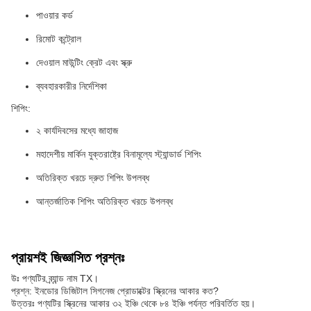
পাওয়ার কর্ড
রিমোট কন্ট্রোল
দেওয়াল মাউন্টিং ক্রেট এবং স্ক্রু
ব্যবহারকারীর নির্দেশিকা
শিপিং:
২ কার্যদিবসের মধ্যে জাহাজ
মহাদেশীয় মার্কিন যুক্তরাষ্ট্রে বিনামূল্যে স্ট্যান্ডার্ড শিপিং
অতিরিক্ত খরচে দ্রুত শিপিং উপলব্ধ
আন্তর্জাতিক শিপিং অতিরিক্ত খরচে উপলব্ধ
প্রায়শই জিজ্ঞাসিত প্রশ্নঃ
উঃ পণ্যটির ব্র্যান্ড নাম TX।
প্রশ্ন: ইনডোর ডিজিটাল সিগনেজ প্রোডাক্টের স্ক্রিনের আকার কত?
উত্তরঃ পণ্যটির স্ক্রিনের আকার ৩২ ইঞ্চি থেকে ৮৪ ইঞ্চি পর্যন্ত পরিবর্তিত হয়।