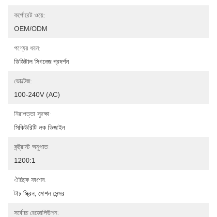
কর্পোরেট ওয়ে:
OEM/ODM
পণ্যের ধরন:
ডিজিটাল সিগনেজ প্রদর্শন
ভোল্টেজ:
100-240V (AC)
নিরাপত্তা সুরক্ষা:
সিকিউরিটি লক ডিজাইন
কন্ট্রাস্ট অনুপাত:
1200:1
ঐচ্ছিক ফাংশন:
টাচ স্ক্রিন, মোশন সেন্সর
সর্বোচ্চ রেজোলিউশন: