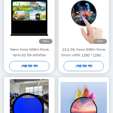
ভিডিও
ভিডিও
বিজ্ঞাপন ইনডোর ডিজিটাল সিগনেজ
23.6 ইঞ্চি ইনডোর ডিজিটাল সিগনেজ
প্রদর্শন 43 ইঞ্চি কাস্টমাইজড
ডিসপ্লে এলসিডি 1280 * 1280 স্মার্ট
রাউন্ড এইচডিএমআই মনিটর
সেরা দাম পান
সেরা দাম পান