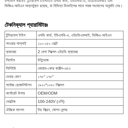
উপভোগ করবেন. ইন্টারফেস টাইপটিতে এসডি কার্ড, ইউএসডি-এ, এইচডিএমআই এবং
ভিজিএ-আইএন অন্তর্ভুক্ত রয়েছে, যা বিভিন্ন ডিভাইসের সাথে সহজ সংযোগের অনুমতি দেয়।
টেকনিক্যাল প্যারামিটারঃ
ইন্টারফেস টাইপ
এসডি কার্ড, ইউএসবি-এ, এইচডিএমআই, ভিজিএ-আইএন
পাওয়ার সাপ্লাই
১১০-২৫০ ভোল্ট
ক্যামেরা
2 মেগা পিক্সেল এইচডি ক্যামেরা
সিস্টেম
উইন্ডোজ
সিপিইউ
কোয়াড-কোর কর্টেক্স-এ৫৩
দেখার কোণ
১৭৮° ১৭৮°
সর্বোচ্চ রেজোলিউশন
১৯২০*১০৮০ পিক্সেল
কর্পোরেট উপায়
OEM/ODM
ভোল্টেজ
100-240V (এসি)
ঐচ্ছিক ফাংশন
টাচ স্ক্রিন, মোশন সেন্সর