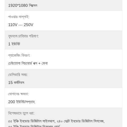
1920*1080 পিক্সেল
পাওয়ার সাপ্লাই:
110V --- 250V
ন্যূনতম চাহিদার পরিমাণ:
1 ইউনিট
প্যাকেজিং বিবরণ:
ঢেউতোলা পিচবোর্ড বক্স + ফেনা
ডেলিভারি সময়:
15 কর্মদিবস
যোগানের ক্ষমতা:
200 ইউনিট/সপ্তাহ
বিশেষভাবে তুলে ধরা:
৫৫ ইঞ্চি ইনডোর ডিজিটাল সাইনআপ
, 
২৪০ ভোল্ট ইনডোর ডিজিটাল সিগনেজ
, 
৫৫ ইঞ্চি ইনডোর ডিজিটাল ডিসপ্লে বোর্ড