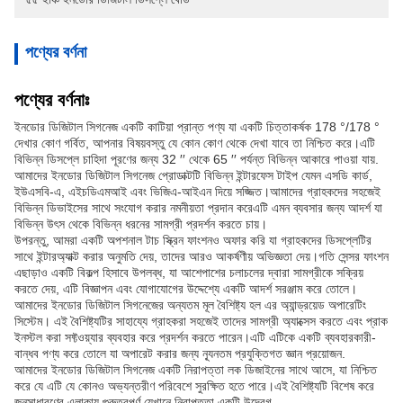
পণ্যের বর্ণনা
পণ্যের বর্ণনাঃ
ইনডোর ডিজিটাল সিগনেজ একটি কাটিয়া প্রান্ত পণ্য যা একটি চিত্তাকর্ষক 178 °/178 °
দেখার কোণ গর্বিত, আপনার বিষয়বস্তু যে কোন কোণ থেকে দেখা যাবে তা নিশ্চিত করে।এটি
বিভিন্ন ডিসপ্লে চাহিদা পূরণের জন্য 32 ′′ থেকে 65 ′′ পর্যন্ত বিভিন্ন আকারে পাওয়া যায়.
আমাদের ইনডোর ডিজিটাল সিগনেজ প্রোডাক্টটি বিভিন্ন ইন্টারফেস টাইপ যেমন এসডি কার্ড,
ইউএসবি-এ, এইচডিএমআই এবং ভিজিএ-আইএন দিয়ে সজ্জিত।আমাদের গ্রাহকদের সহজেই
বিভিন্ন ডিভাইসের সাথে সংযোগ করার নমনীয়তা প্রদান করেএটি এমন ব্যবসার জন্য আদর্শ যা
বিভিন্ন উৎস থেকে বিভিন্ন ধরনের সামগ্রী প্রদর্শন করতে চায়।
উপরন্তু, আমরা একটি অপশনাল টাচ স্ক্রিন ফাংশনও অফার করি যা গ্রাহকদের ডিসপ্লেটির
সাথে ইন্টারঅ্যাক্ট করার অনুমতি দেয়, তাদের আরও আকর্ষণীয় অভিজ্ঞতা দেয়।গতি সেন্সর ফাংশন
এছাড়াও একটি বিকল্প হিসাবে উপলব্ধ, যা আশেপাশের চলাচলের দ্বারা সামগ্রীকে সক্রিয়
করতে দেয়, এটি বিজ্ঞাপন এবং যোগাযোগের উদ্দেশ্যে একটি আদর্শ সরঞ্জাম করে তোলে।
আমাদের ইনডোর ডিজিটাল সিগনেজের অন্যতম মূল বৈশিষ্ট্য হল এর অ্যান্ড্রয়েড অপারেটিং
সিস্টেম। এই বৈশিষ্ট্যটির সাহায্যে গ্রাহকরা সহজেই তাদের সামগ্রী অ্যাক্সেস করতে এবং প্রাক
ইনস্টল করা সফ্টওয়্যার ব্যবহার করে প্রদর্শন করতে পারেন।এটি এটিকে একটি ব্যবহারকারী-
বান্ধব পণ্য করে তোলে যা অপারেট করার জন্য ন্যূনতম প্রযুক্তিগত জ্ঞান প্রয়োজন.
আমাদের ইনডোর ডিজিটাল সিগনেজ একটি নিরাপত্তা লক ডিজাইনের সাথে আসে, যা নিশ্চিত
করে যে এটি যে কোনও অভ্যন্তরীণ পরিবেশে সুরক্ষিত হতে পারে।এই বৈশিষ্ট্যটি বিশেষ করে
জনসাধারণের এলাকায় গুরুত্বপূর্ণ যেখানে নিরাপত্তা একটি উদ্বেগ.