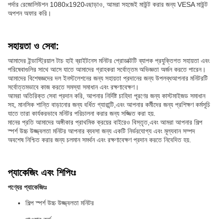
পর্দার রেজোলিউশন 1080x1920এছাড়াও, আমরা সহজেই মাউন্ট করার জন্য VESA মাউন্ট
অপশন অফার করি।
সহায়তা ও সেবা:
আমাদের ইন্ডাস্ট্রিয়াল টাচ হাই ব্রাইটনেস মনিটর প্রোডাক্টটি ব্যাপক প্রযুক্তিগত সহায়তা এবং
পরিষেবাগুলির সাথে আসে যাতে আমাদের গ্রাহকরা সর্বোত্তম অভিজ্ঞতা অর্জন করতে পারেন।
আমাদের বিশেষজ্ঞদের দল ইনস্টলেশনের জন্য সহায়তা প্রদানের জন্য উপলব্ধআপনার মনিটরটি
সর্বোত্তমভাবে কাজ করতে সমস্যা সমাধান এবং রক্ষণাবেক্ষণ।
আমরা অতিরিক্ত সেবা প্রদান করি, আপনার নির্দিষ্ট চাহিদা পূরণের জন্য কাস্টমাইজড সমাধান
সহ, মানসিক শান্তি বাড়ানোর জন্য বর্ধিত গ্যারান্টি,এবং আপনার কর্মীদের জন্য প্রশিক্ষণ কর্মসূচি
যাতে তারা কার্যকরভাবে মনিটর পরিচালনা করার জন্য সজ্জিত করা হয়.
মানের প্রতি আমাদের অঙ্গীকার প্রাথমিক ক্রয়ের বাইরেও বিস্তৃত,এবং আমরা আপনার শিল্প
স্পর্শ উচ্চ উজ্জ্বলতা মনিটর আপনার ব্যবসা জন্য একটি নির্ভরযোগ্য এবং মূল্যবান সম্পদ
অবশেষ নিশ্চিত করার জন্য চলমান সমর্থন এবং রক্ষণাবেক্ষণ প্রদান করতে নিবেদিত হয়.
প্যাকেজিং এবং শিপিংঃ
পণ্যের প্যাকেজিংঃ
শিল্প স্পর্শ উচ্চ উজ্জ্বলতা মনিটর