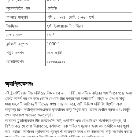
ব্যাকলাইটের ধরন
এলইডি
পাওয়ার সাপ্লাই
এসি ১০০-২৪০ ভোল্ট, ৫০/৬০ হার্জ
টাচস্ক্রিন
হ্যাঁ, ইনফ্রারেড টাচ স্ক্রিন
দেখার কোণ
১৭৮°
কন্ট্রাস্ট অনুপাত
1000:1
মাউন্ট অপশন
ভেসা মাউন্ট
রেজোলিউশন
১০৮০x১৯২০
অ্যাপ্লিকেশনঃ
এই ইন্ডাস্ট্রিয়াল টাচ মনিটরের উজ্জ্বলতা ২০০০ নিট, যা এটিকে বাইরের অ্যাপ্লিকেশনের জন্য
একটি আদর্শ সমাধান করে তোলে যেখানে উচ্চ দৃশ্যমানতা অপরিহার্য। মাত্র ৬ এমএস সাড়া
সময় সহ,এটি ব্যতিক্রমী চিত্রের গুণমান প্রদান করে, এটি ভিডিও মনিটরিং সিস্টেম এবং
অন্যান্য শিল্প অ্যাপ্লিকেশনগুলিতে ব্যবহারের জন্য নিখুঁত করে তোলে যেখানে দ্রুত এবং নির্ভুল
তথ্য সংক্রমণ অত্যন্ত গুরুত্বপূর্ণ।
আমাদের ইন্ডাস্ট্রিয়াল টাচ মনিটরগুলি সিই, এফসিসি এবং রোএইচএস শংসাপত্রপ্রাপ্ত, যা
নিশ্চিত করে যে তারা নিরাপত্তা, কর্মক্ষমতা এবং পরিবেশ সুরক্ষার জন্য আন্তর্জাতিক মান পূরণ
করে।আমরা আমাদের গ্রাহকদের প্রত্যাশা অতিক্রম করে এমন উচ্চমানের পণ্য সরবরাহ করতে