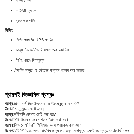
পাওয়ার কর্ড
HDMI ক্যাবল
দ্রুত শুরু গাইড
শিপিং:
শিপিং পদ্ধতিঃ UPS গ্রাউন্ড
আনুমানিক ডেলিভারি সময়ঃ ৩-৫ কার্যদিবস
শিপিং খরচঃ বিনামূল্যে
ট্র্যাকিং নম্বরঃ ই-মেইলের মাধ্যমে প্রদান করা হয়েছে
প্রায়শই জিজ্ঞাসিত প্রশ্নঃ
প্রশ্ন:
শিল্প স্পর্শ উচ্চ উজ্জ্বলতা মনিটরের ব্র্যান্ড নাম কি?
উঃ
মনিটরের ব্র্যান্ড নাম টিএক্স।
প্রশ্ন:
মনিটরটি কোথায় তৈরি করা হয়?
উঃ
মনিটরটি চীনের শেনঝেন শহরে তৈরি করা হয়।
প্রশ্ন:
কিভাবে মনিটরটি শিপিংয়ের জন্য প্যাকেজ করা হয়?
উঃ
মনিটরটি শিপিংয়ের সময় অতিরিক্ত সুরক্ষার জন্য ফেনাযুক্ত একটি তরঙ্গযুক্ত কার্ডবোর্ড বাক্সে