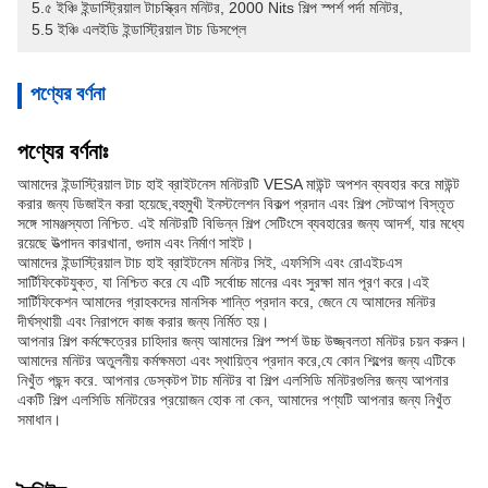
5.৫ ইঞ্চি ইন্ডাস্ট্রিয়াল টাচস্ক্রিন মনিটর
, 
2000 Nits শিল্প স্পর্শ পর্দা মনিটর
, 
5.5 ইঞ্চি এলইডি ইন্ডাস্ট্রিয়াল টাচ ডিসপ্লে
পণ্যের বর্ণনা
পণ্যের বর্ণনাঃ
আমাদের ইন্ডাস্ট্রিয়াল টাচ হাই ব্রাইটনেস মনিটরটি VESA মাউন্ট অপশন ব্যবহার করে মাউন্ট
করার জন্য ডিজাইন করা হয়েছে,বহুমুখী ইনস্টলেশন বিকল্প প্রদান এবং শিল্প সেটআপ বিস্তৃত
সঙ্গে সামঞ্জস্যতা নিশ্চিত. এই মনিটরটি বিভিন্ন শিল্প সেটিংসে ব্যবহারের জন্য আদর্শ, যার মধ্যে
রয়েছে উত্পাদন কারখানা, গুদাম এবং নির্মাণ সাইট।
আমাদের ইন্ডাস্ট্রিয়াল টাচ হাই ব্রাইটনেস মনিটর সিই, এফসিসি এবং রোএইচএস
সার্টিফিকেটযুক্ত, যা নিশ্চিত করে যে এটি সর্বোচ্চ মানের এবং সুরক্ষা মান পূরণ করে।এই
সার্টিফিকেশন আমাদের গ্রাহকদের মানসিক শান্তি প্রদান করে, জেনে যে আমাদের মনিটর
দীর্ঘস্থায়ী এবং নিরাপদে কাজ করার জন্য নির্মিত হয়।
আপনার শিল্প কর্মক্ষেত্রের চাহিদার জন্য আমাদের শিল্প স্পর্শ উচ্চ উজ্জ্বলতা মনিটর চয়ন করুন।
আমাদের মনিটর অতুলনীয় কর্মক্ষমতা এবং স্থায়িত্ব প্রদান করে,যে কোন শিল্পের জন্য এটিকে
নিখুঁত পছন্দ করে. আপনার ডেস্কটপ টাচ মনিটর বা শিল্প এলসিডি মনিটরগুলির জন্য আপনার
একটি শিল্প এলসিডি মনিটরের প্রয়োজন হোক না কেন, আমাদের পণ্যটি আপনার জন্য নিখুঁত
সমাধান।