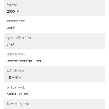
উজ্জ্বলতা:
2000 নিট
ব্যাকলাইট টাইপ:
এলইডি
ন্যূনতম চাহিদার পরিমাণ:
১ পিসি
প্যাকেজিং বিবরণ:
ঢেউতোলা পিচবোর্ড বক্স + ফেনা
ডেলিভারি সময়:
15 কার্যদিবস
যোগানের ক্ষমতা:
500PCS/সপ্তাহ
বিশেষভাবে তুলে ধরা: