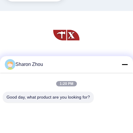
সোশ্যাল মিডিয়া
Sharon Zhou
1:20 PM
দ্রুত যোগাযোগ
টেলিফোন
Good day, what product are you looking for?
86--18025433062
ই-মেইল
sales@sztexian.com