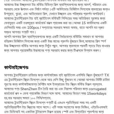
পেরে গর্বিতএবং আমাদের ইন্ডাস্ট্রিয়াল এলসিডি মনিটরও এর ব্যতিক্রম নয়।
আমাদের উচ্চ উজ্জ্বলতা টাচ মনিটর বিভিন্ন শিল্প অ্যাপ্লিকেশনের জন্য আদর্শ, পরিবহন এবং
সরবরাহ থেকে উত্পাদন এবং নির্মাণ পর্যন্ত।এটি আউটডোর ডিজিটাল সিগনেজে ব্যবহারের জন্যও
উপযুক্ত, খুচরা, এবং আতিথেয়তা শিল্প, যেখানে উজ্জ্বল এবং পরিষ্কার প্রদর্শন অপরিহার্য।
আমাদের ইন্ডাস্ট্রিয়াল টাচ হাই ব্রাইটনেস মনিটরটি শিপিংয়ের সময় অতিরিক্ত সুরক্ষার জন্য
ফেনাযুক্ত একটি তরঙ্গযুক্ত কার্ডবোর্ড বাক্সে প্যাকেজ করা হয়।আমরা 15 কার্যদিবসের একটি
ডেলিভারি সময় এবং 100pcs / সপ্তাহের সরবরাহ ক্ষমতা অফার, যাতে আপনি যত দ্রুত
সম্ভব আপনার পণ্যটি পান।
আপনি আপনার শিল্প অ্যাপ্লিকেশনের জন্য একটি নির্ভরযোগ্য মনিটরিং সমাধান বা আপনার
বহিরঙ্গন ডিজিটাল সিগনেজ জন্য একটি উচ্চ মানের প্রদর্শন খুঁজছেন কিনা,আমাদের শিল্প স্পর্শ
উচ্চ উজ্জ্বলতা মনিটর আপনার জন্য নিখুঁত পছন্দ. আপনার ব্যবসাকে পরবর্তী স্তরে নিয়ে যাওয়ার
জন্য আপনার প্রয়োজনীয় উচ্চমানের পণ্য সরবরাহ করার জন্য টিএক্সকে বিশ্বাস করুন।
কাস্টমাইজেশনঃ
আপনার ইন্ডাস্ট্রিয়াল চাহিদার জন্য কাস্টমাইজড হাই ব্রাইটনেস এলসিডি স্ক্রিন খুঁজছেন? TX
এর ইন্ডাস্ট্রিয়াল স্ক্রিন ডিসপ্লে থেকে আর বেশি কিছু খুঁজবেন না।আমরা আপনার নির্দিষ্ট চাহিদা
পূরণের জন্য কাস্টমাইজযোগ্য বৈশিষ্ট্য সঙ্গে ইনফ্রারেড টাচ স্ক্রিন মনিটর বিকল্প প্রস্তাব.
আমাদের পণ্য ShenZhen চীন তৈরি করা হয় এবং নিরাপদ পরিবহন জন্য corrugated
কার্ডবোর্ড বক্স + ফেনা প্যাকেজিং বিবরণ সঙ্গে আসা. আমাদের বিতরণ সময় 15workdays
হয়,যার সরবরাহ ক্ষমতা ১০০ পিসি/সপ্তাহ.
আমাদের ইন্ডাস্ট্রিয়াল স্ক্রিন ডিসপ্লে পণ্যটি 6 এমএস প্রতিক্রিয়া সময় সহ একটি
প্রতিক্রিয়াশীল টাচ স্ক্রিনের সাথে আসে। এটি সহজ সংযোগের জন্য ভিজিএ, এইচডিএমআই
এবং ডিভিআই সহ একাধিক ইন্টারফেস বিকল্প রয়েছে।স্পষ্ট এবং বিস্তারিত প্রদর্শনের জন্য