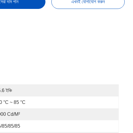
সেরা দাম পান
এখনই যোগাযোগ করুন
.6 ইঞ্চি
0 °C ~ 85 °C
000 Cd/m²
/85/85/85