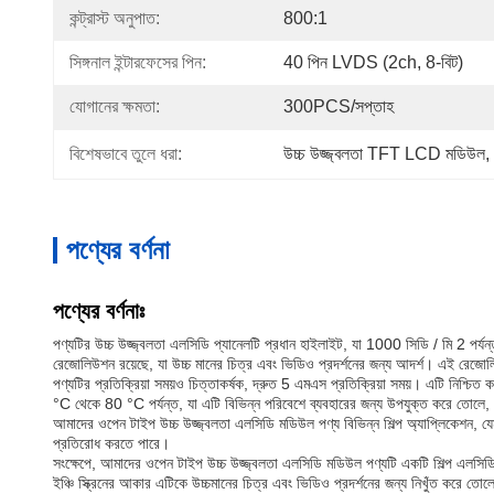
কন্ট্রাস্ট অনুপাত:
800:1
সিঙ্গনাল ইন্টারফেসের পিন:
40 পিন LVDS (2ch, 8-বিট)
যোগানের ক্ষমতা:
300PCS/সপ্তাহ
বিশেষভাবে তুলে ধরা:
উচ্চ উজ্জ্বলতা TFT LCD মডিউল
, 
পণ্যের বর্ণনা
পণ্যের বর্ণনাঃ
পণ্যটির উচ্চ উজ্জ্বলতা এলসিডি প্যানেলটি প্রধান হাইলাইট, যা 1000 সিডি / মি 2 পর্
রেজোলিউশন রয়েছে, যা উচ্চ মানের চিত্র এবং ভিডিও প্রদর্শনের জন্য আদর্শ। এই রেজোলিউ
পণ্যটির প্রতিক্রিয়া সময়ও চিত্তাকর্ষক, দ্রুত 5 এমএস প্রতিক্রিয়া সময়। এটি নিশ্চিত
°C থেকে 80 °C পর্যন্ত, যা এটি বিভিন্ন পরিবেশে ব্যবহারের জন্য উপযুক্ত করে তোলে
আমাদের ওপেন টাইপ উচ্চ উজ্জ্বলতা এলসিডি মডিউল পণ্য বিভিন্ন শিল্প অ্যাপ্লিকেশন, যে
প্রতিরোধ করতে পারে।
সংক্ষেপে, আমাদের ওপেন টাইপ উচ্চ উজ্জ্বলতা এলসিডি মডিউল পণ্যটি একটি শিল্প এলসিড
ইঞ্চি স্ক্রিনের আকার এটিকে উচ্চমানের চিত্র এবং ভিডিও প্রদর্শনের জন্য নিখুঁত করে তোল