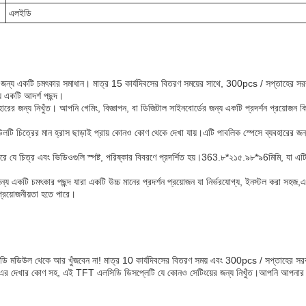
এলইডি
নের জন্য একটি চমৎকার সমাধান। মাত্র 15 কার্যদিবসের বিতরণ সময়ের সাথে, 300pcs / সপ্তাহের
য একটি আদর্শ পছন্দ।
হারের জন্য নিখুঁত। আপনি গেমিং, বিজ্ঞাপন, বা ডিজিটাল সাইনবোর্ডের জন্য একটি প্রদর্শন প্রয়োজন 
 চিত্রের মান হ্রাস ছাড়াই প্রায় কোনও কোণ থেকে দেখা যায়।এটি পাবলিক স্পেসে ব্যবহারের জন্
 চিত্র এবং ভিডিওগুলি স্পষ্ট, পরিষ্কার বিবরণে প্রদর্শিত হয়।
363.৮*২১৫.৯৮*৯6
মিমি, যা এট
 একটি চমৎকার পছন্দ যারা একটি উচ্চ মানের প্রদর্শন প্রয়োজন যা নির্ভরযোগ্য, ইনস্টল করা সহজ,এবং
প্রয়োজনীয়তা হতে পারে।
 এলসিডি মডিউল থেকে আর খুঁজবেন না! মাত্র 10 কার্যদিবসের বিতরণ সময় এবং 300pcs / সপ্তাহের
খার কোণ সহ, এই TFT এলসিডি ডিসপ্লেটি যে কোনও সেটিংয়ের জন্য নিখুঁত।আপনি আপনার প্রয়