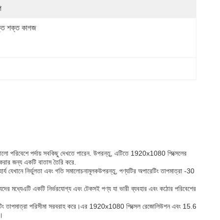
প
্ত শক্ত কাগজ
ল আলো পরিবেশে পর্দায় সবকিছু দেখতে পারেন. উপরন্তু, এটিতে 1920x1080 পিক্সেলের
জ করার জন্য একটি বাতাস তৈরি করে.
িহার্য যেখানে নির্ভুলতা এবং গতি সমালোচনামূলকউপরন্তু, পণ্যটির অপারেটিং তাপমাত্রা -30
ন্যদের মধ্যেএটি একটি নির্ভরযোগ্য এবং টেকসই পণ্য যা ভারী ব্যবহার এবং কঠোর পরিবেশের
ত অপারেটিং তাপমাত্রা পরিসীমা সরবরাহ করে।এর 1920x1080 পিক্সেল রেজোলিউশন এবং 15.6
ে।