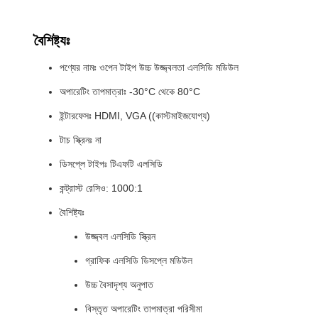
বৈশিষ্ট্যঃ
পণ্যের নামঃ ওপেন টাইপ উচ্চ উজ্জ্বলতা এলসিডি মডিউল
অপারেটিং তাপমাত্রাঃ -30°C থেকে 80°C
ইন্টারফেসঃ HDMI, VGA ((কাস্টমাইজযোগ্য)
টাচ স্ক্রিনঃ না
ডিসপ্লে টাইপঃ টিএফটি এলসিডি
কন্ট্রাস্ট রেসিও: 1000:1
বৈশিষ্ট্যঃ
উজ্জ্বল এলসিডি স্ক্রিন
গ্রাফিক এলসিডি ডিসপ্লে মডিউল
উচ্চ বৈসাদৃশ্য অনুপাত
বিস্তৃত অপারেটিং তাপমাত্রা পরিসীমা