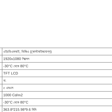
এইচডিএমআই, ভিজিএ ((কাস্টমাইজযোগ্য)
1920x1080 পিক্সেল
-30°C থেকে 80°C
TFT LCD
না.
৫ এমএস
1000 Cd/m2
-30°C থেকে 80°C
363.8*215.98*9.6 মিমি