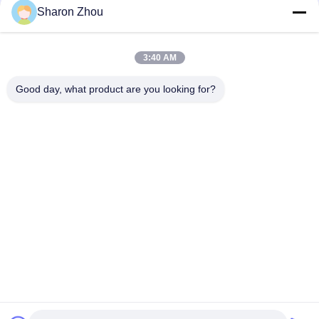
সোশ্যাল মিডিয়া
Sharon Zhou
3:40 AM
দ্রুত যোগাযোগ
Good day, what product are you looking for?
টেলিফোন
86--18025433062
ই-মেইল
sales@sztexian.com
ঠিকানা
৩/এফ, বিল্ডিং এ এর পূর্ব দিকে, হাইসিঙ্গুয়াং ইন্ডাস্ট্রিয়াল পার্ক, জুনমেই অ্যাভিনিউ,
গুয়াংমিং জেলা, শেনজেন, গুয়াংডং, চীন
গোপনীয়তা নীতি
|
সাইট ম্যাপ
চীন ভালো মানের ওয়াটারপ্রুফ আউটডোর ডিজিটাল সিগনেজ সরবরাহকারী। কপিরাইট ©
2024-2026 Shenzhen Outdoor Special Display Equipment Co.,