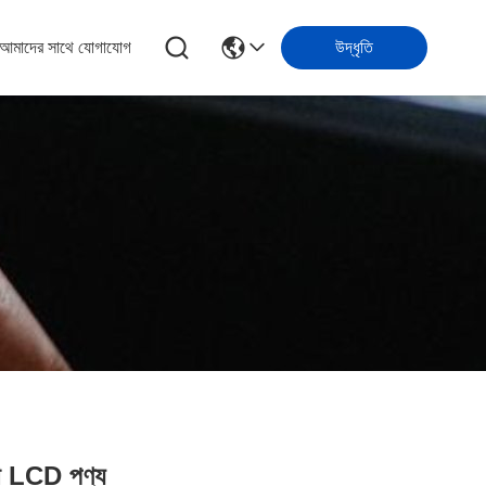
আমাদের সাথে যোগাযোগ
উদ্ধৃতি
লতা LCD পণ্য