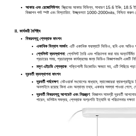
আকার এবং রেজোলিউশন
: স্ক্রিনের আকার বিভিন্ন, সাধারণ 15.6 ইঞ্চি, 18.5 ইঞ
বিজ্ঞাপন পর্দা স্পষ্ট এবং বিস্তারিত. উজ্জ্বলতা 1000-2000nits, নিশ্চিত করুন 
II. কার্যকরী বৈশিষ্ট্য
বিষয়বস্তু প্লেব্যাক ফাংশন
একাধিক বিন্যাস সমর্থন
: এটি একাধিক ফরম্যাটে ভিডিও, ছবি এবং অডিও ফা
প্লেলিস্ট ব্যবস্থাপনা
: প্লেলিস্ট তৈরি এবং পরিচালনা করা যায় অন্তর্নির্
প্রচারের সময়, প্রচারমূলক কার্যক্রমের জন্য ভিডিও বিজ্ঞাপনগুলি একটি নির
মসৃণ এইচডি প্লেব্যাক
: শক্তিশালী ডিকোডিং ক্ষমতা সহ, এটি পিছিয়ে পড়া
দূরবর্তী ব্যবস্থাপনা ফাংশন
দূরবর্তী পর্যবেক্ষণ
: নেটওয়ার্ক সংযোগের মাধ্যমে, ম্যানেজাররা ব্যাকগ্রাউন্ডে 
অনলাইনে রয়েছে কিনা এবং অন্যান্য তথ্য, একবার সমস্যা পাওয়া গেলে, 
দূরবর্তী বিষয়বস্তু আপডেট এবং নিয়ন্ত্রণ
: বিজ্ঞাপন সামগ্রী দূরবর্তী আপলো
পারেন, ভলিউম সমন্বয়, প্লেব্যাক অগ্রগতি ইত্যাদি যা পরিচালনার দক্ষত