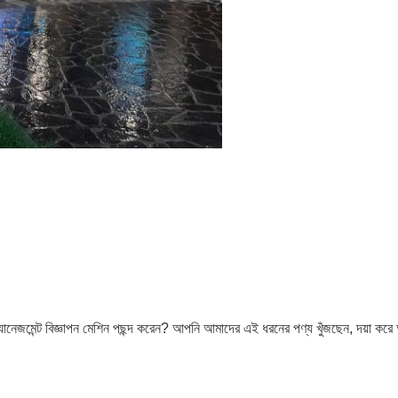
যানেজমেন্ট বিজ্ঞাপন মেশিন পছন্দ করেন? আপনি আমাদের এই ধরনের পণ্য খুঁজছেন, দয়া কর