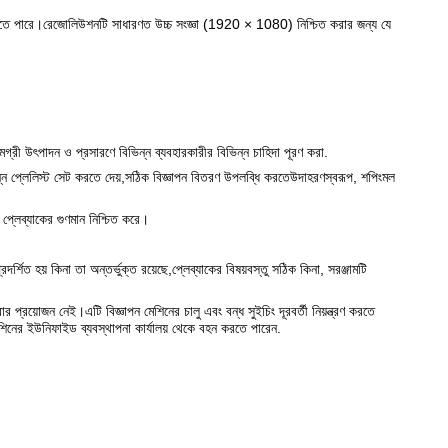
 করা যেতে পারে।রেজোলিউশনটি সাধারণত উচ্চ সংজ্ঞা (1920 × 1080) নিশ্চিত করার জন্য যে
ী উৎপাদন ও প্রসারণে বিভিন্ন ব্যবহারকারীর বিভিন্ন চাহিদা পূরণ করা.
বিভিন্ন প্লেলিস্ট সেট করতে দেয়,সঠিক বিজ্ঞাপন বিতরণ উপলব্ধি করতেউদাহরণস্বরূপ, শপিংমল
প্লেব্যাকের গুণমান নিশ্চিত করে।
রদর্শিত হয় কিনা তা অন্তর্ভুক্ত রয়েছে,প্লেব্যাকের বিষয়বস্তু সঠিক কিনা, সরঞ্জামটি
প্রয়োজন নেই।এটি বিজ্ঞাপন মেশিনের চালু এবং বন্ধ সুইচিং দূরবর্তী নিয়ন্ত্রণ করতে
শিনের ইউনিফাইড ব্যবস্থাপনা কার্যালয় থেকে বহন করতে পারেন.