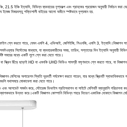
্চি, 21.5 ইঞ্চি ইত্যাদি, বিভিন্ন ব্যবহারের দৃশ্যকল্প এবং গ্রাহকের প্রয়োজন অনুযায়ী নির্বাচন
যে ইমেজ বিষয়বস্তু শক্তিশালী বাইরের আলো অধীনে স্পষ্টভাবে দৃশ্যমান হয়.
ইল প্লে করতে পারে, যেমন এমপি 4, এভিআই, জেপিইজি, পিএনজি, এমপি 3, ইত্যাদি।বিজ্ঞাপন সামগ্র
মিত সফটওয়্যার সিস্টেমের মাধ্যমে, যা ব্যবহারকারীদের সময়, তারিখ, সপ্তাহের দিন ইত্যাদি অনুযায়ী 
্দিষ্ট সময়ের মধ্যে একটি লুপে প্লে করা যেতে পারে।
 বা স্ক্রিন ছিঁড়ে ছাড়াই HD বা এমনকি UHD ভিডিও সামগ্রী মসৃণভাবে প্লে করতে পারে, যা বিজ্ঞাপন 
বিজ্ঞাপন মেশিনের অপারেশন স্থিতি দূরবর্তী পর্যবেক্ষণ করতে পারেন, যার মধ্যে স্ক্রিনটি স্বাভাবিকভাবে প্
সেগুলি যথাসময়ে মোকাবেলা করা যেতে পারে।
ড এবং আপডেট সমর্থন করে, স্টোরেজ ডিভাইস প্রতিস্থাপন বা সাইটে মেশিনটি ম্যানুয়ালি পরিচালনা করার 
া ব্যাপকভাবে উন্নত করে।একটি বিজ্ঞাপন কোম্পানি বিভিন্ন শহরে বিতরণ একাধিক দোকানে বিজ্ঞাপন মে