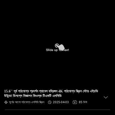
15.6'' সূর্য পাঠযোগ্য প্রদর্শন প্যানেল বহিরঙ্গন 4K পাঠযোগ্য স্ক্রিন স্টোর এইচডি
উইন্ডো ডিসপ্লে বিজ্ঞাপন কিওস্ক টিএফটি এলসিডি
সূর্যের আলো পাঠযোগ্য এলসিডি স্ক্রিন
2025-04-03
85 ভিউ