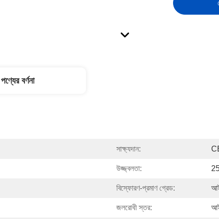
পণ্যের বর্ণনা
সাক্ষ্যদান:
C
উজ্জ্বলতা:
2
বিস্ফোরণ-প্রমাণ গ্রেড:
আ
জলরোধী স্তর:
আই