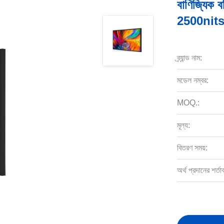
বাণিজ্যিক ব
2500nits আ
ব্র্যান্ড নাম:
মডেল নম্বর:
MOQ.:
মূল্য:
বিতরণ সময়:
অর্থ প্রদানের শর্তা