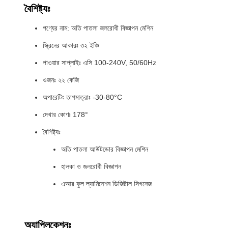
বৈশিষ্ট্যঃ
পণ্যের নাম: অতি পাতলা জলরোধী বিজ্ঞাপন মেশিন
স্ক্রিনের আকারঃ ৩২ ইঞ্চি
পাওয়ার সাপ্লাইঃ এসি 100-240V, 50/60Hz
ওজনঃ ২২ কেজি
অপারেটিং তাপমাত্রাঃ -30-80°C
দেখার কোণঃ 178°
বৈশিষ্ট্যঃ
অতি পাতলা আউটডোর বিজ্ঞাপন মেশিন
হালকা ও জলরোধী বিজ্ঞাপন
এআর ফুল ল্যামিনেশন ডিজিটাল সিগনেজ
অ্যাপ্লিকেশনঃ