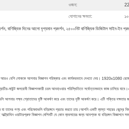
ওজন:
22
যোগানের ক্ষমতা:
১০
র্শন
, 
বাণিজ্যিক দিনের আলো দৃশ্যমান প্রদর্শন
, 
২৫০০নিট বাণিজ্যিক ডিজিটাল সাইন-ইন প্রদর
করে, যা আরও বেশি লোককে আপনার বিজ্ঞাপন পরিষ্কার এবং কার্যকরভাবে দেখতে দেয়। 1920x1080 রেজোল
্রাচীর-মাউন্ট জলরোধী বিজ্ঞাপনকারী চরম আবহাওয়ার পরিস্থিতিতে সর্বোত্তমভাবে কাজ চালিয়ে যাবে।এ
পনগুলি আপনার লক্ষ্য শ্রোতাদের দৃষ্টি আকর্ষণ করে এবং তাদের দৃষ্টি আকর্ষণ করে। এটি শক্তির দক্ষত
মাধান যা তাদের পণ্য এবং পরিষেবাগুলি বহিরঙ্গনে প্রচার করতে চায়।আপনি একটি ব্যস্ত শহরের কেন্দ্র
্রাথিন ওয়াটারপ্রুফ বিজ্ঞাপন মেশিনটি যে কোন ব্যবসায়ের জন্য আবশ্যক যা বহিরঙ্গন বিজ্ঞাপনে সফ