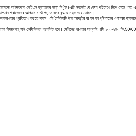
 মেশিন যা যেকোনো আউটডোর সেটিংসে ব্যবহারের জন্য নিখুঁত।এটি সহজেই যে কোন পরিবেশে মিশে যেতে প
 যা আপনার গ্রাহকদের আপনার বার্তা পড়তে এবং বুঝতে সহজ করে তোলে।
বহাওয়ার প্রতিরোধ করতে সক্ষম।এই বৈশিষ্ট্যটি উচ্চ আর্দ্রতা বা ঘন ঘন বৃষ্টিপাতের এলাকায় ব্য
নার বিষয়বস্তু হাই ডেফিনিশনে প্রদর্শিত হবে। মেশিনের পাওয়ার সাপ্লাই এসি ১০০-২৪০ ভি,50/60Hz