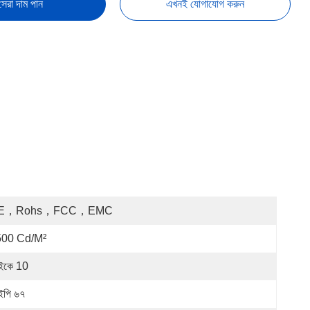
সেরা দাম পান
এখনই যোগাযোগ করুন
E，rohs，FCC，EMC
500 Cd/m²
ইকে 10
পি ৬৭