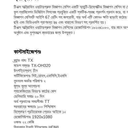
টিএক্স আল্ট্রাথিন ওয়াটারপ্রুফ বিজ্ঞাপন মেশিন একটি অ্যান্টি-রিফ্লেক্টিভ বিজ্ঞাপন
ফুল ল্যামিনেশন ডিজিটাল সিগনেজ প্রযুক্তি একটি স্ফটিক-স্বচ্ছ প্রদর্শন প্রদান করে,
বিজ্ঞাপন মেশিনটি আইপি 67 রেটিং সহ জলরোধী, যার অর্থ এটি কোনও ক্ষতি ছাড়াই কঠোর আ
ছবি এবং ভিডিওগুলি প্রাণবন্ত রঙ এবং ধারালো বিবরণ সহ প্রদর্শিত হয়।
টিএক্স আল্ট্রাথিন ওয়াটারপ্রুফ বিজ্ঞাপন মেশিনের রেজোলিউশন ১৯২০x১০৮০, যার মানে আপ
অনুষ্ঠান এবং দৃশ্যকল্পে ব্যবহারের জন্য উপযুক্ত।
কাস্টমাইজেশনঃ
ব্র্যান্ড নাম: TX
মডেল নম্বরঃ TX-OH320
উৎপত্তিস্থল: চীন
সার্টিফিকেশনঃ সিই,রোহস,এফসিসি,ইএমসি
ন্যূনতম অর্ডার পরিমাণঃ ২
মূল্যঃ মূল্য আলোচনা
প্যাকেজিংয়ের বিবরণঃ কাঠের কেস
ডেলিভারি সময়ঃ ২০ দিন
অর্থ প্রদানের সময়সীমাঃ TT
সরবরাহের ক্ষমতাঃ ১০০ পিসি/মাস
বিস্ফোরণ প্রতিরোধক গ্রেডঃ আইকে ১০
রেজোলিউশনঃ 1920x1080
ওজনঃ ২২ কেজি
সিগন্যাল ইনপুট ইন্টারফেসঃ HDMI