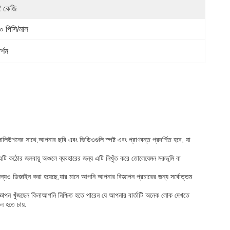
 কেজি
০ পিসি/মাস
্শন
িউশনের সাথে,আপনার ছবি এবং ভিডিওগুলি স্পষ্ট এবং প্রাণবন্ত প্রদর্শিত হবে, যা
টি কঠোর জলবায়ু অঞ্চলে ব্যবহারের জন্য এটি নিখুঁত করে তোলেযেমন মরুভূমি বা
ার জন্যও ডিজাইন করা হয়েছে,যার মানে আপনি আপনার বিজ্ঞাপন প্রচারের জন্য সর্বোত্তম
ে বিজ্ঞাপন খুঁজছেন কিনাআপনি নিশ্চিত হতে পারেন যে আপনার বার্তাটি অনেক লোক দেখতে
ল হতে চায়.