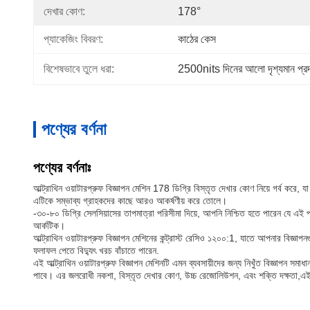
দেখার কোণ:
178°
প্যাকেজিং বিবরণ:
কাঠের কেস
বিশেষভাবে তুলে ধরা:
2500nits দিনের আলো দৃশ্যমান প্রদ
পণ্যের বর্ণনা
পণ্যের বর্ণনাঃ
আল্ট্রাথিন ওয়াটারপ্রুফ বিজ্ঞাপন মেশিন 178 ডিগ্রি বিস্তৃত দেখার কোণ নিয়ে গর্ব 
এটিকে সম্ভাব্য গ্রাহকদের কাছে আরও আকর্ষণীয় করে তোলে।
-৩০-৮০ ডিগ্রি সেলসিয়াসের তাপমাত্রা পরিসীমা দিয়ে, আপনি নিশ্চিত হতে পারেন যে এই প
আর্কটিক।
আল্ট্রাথিন ওয়াটারপ্রুফ বিজ্ঞাপন মেশিনের কন্ট্রাস্ট রেসিও ১২০০:1, যাতে আপনার বিজ্ঞা
ফলাফল পেতে বিদ্যুৎ খরচ বাঁচাতে পারেন.
এই আল্ট্রাথিন ওয়াটারপ্রুফ বিজ্ঞাপন মেশিনটি এমন ব্যবসায়ীদের জন্য নিখুঁত বিজ্ঞাপন স
পাবে। এর জলরোধী নকশা, বিস্তৃত দেখার কোণ, উচ্চ রেজোলিউশন, এবং শক্তি দক্ষতা,এই আল্ট